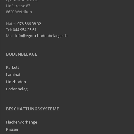
Hofstrasse 87
8620 Wetzikon
Natel:
076 566 38 92
Tel:
044 954 25 61
Mail:
info@egora-bodenbelaege.ch
BODENBELÄGE
Parkett
Laminat
Holzboden
Bodenbelag
BESCHATTUNGSSYSTEME
Flächenvorhänge
Plissee