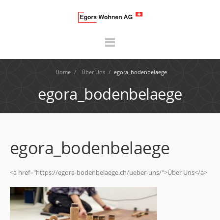
Home
/
Über Uns
/
egora_bodenbelaege
egora_bodenbelaege
egora_bodenbelaege
<a href="https://egora-bodenbelaege.ch/ueber-uns/">Über Uns</a>