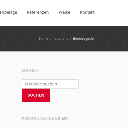
enbeläge
Referenzen
Preise
Kontakt
Home
/
Über Uns
/
Bodenleger.fw
SUCHEN
Suchen
nach:
SUCHEN
PRODUKTKATEGORIEN