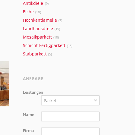
Antikdiele
(9)
Eiche
(18)
Hochkantlamelle
(7)
Landhausdiele
(19)
Mosaikparkett
(10)
Schicht-Fertigparkett
(18)
Stabparkett
(5)
ANFRAGE
Leistungen
Parkett
Name
Firma