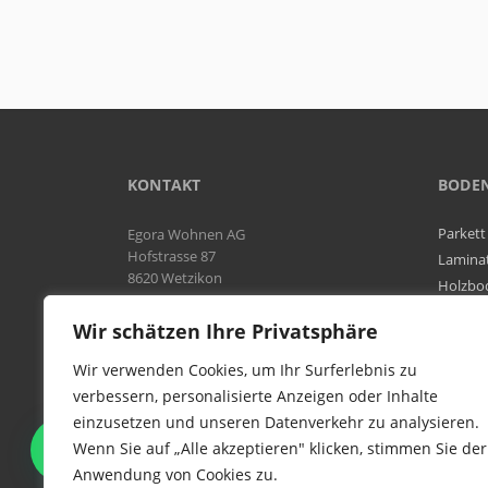
KONTAKT
BODE
Parkett
Egora Wohnen AG
Hofstrasse 87
Lamina
8620 Wetzikon
Holzbo
Bodenb
Natel:
076 566 38 92
Wir schätzen Ihre Privatsphäre
Tel:
044 954 25 61
Mail:
info@egora-bodenbelaege.ch
Wir verwenden Cookies, um Ihr Surferlebnis zu
verbessern, personalisierte Anzeigen oder Inhalte
einzusetzen und unseren Datenverkehr zu analysieren.
WIR SIND IN DER GESAMTEN
Wenn Sie auf „Alle akzeptieren" klicken, stimmen Sie der
SCHWEIZ TÄTIG
Anwendung von Cookies zu.