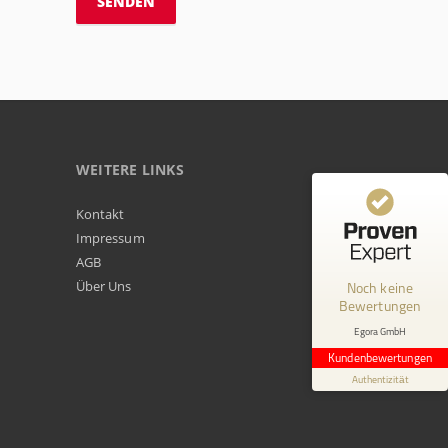
WEITERE LINKS
Kundenbewertungen und Erfahrungen zu
Kontakt
Egora GmbH
Impressum
AGB
MANGELHAFT
Über Uns
Noch keine
Bewertungen
0,00 / 5,00
Egora GmbH
Erfahren Sie mehr über dieses Bewertungssiegel
Kundenbewertungen
Profil ansehen
Authentizität
1.1.1970