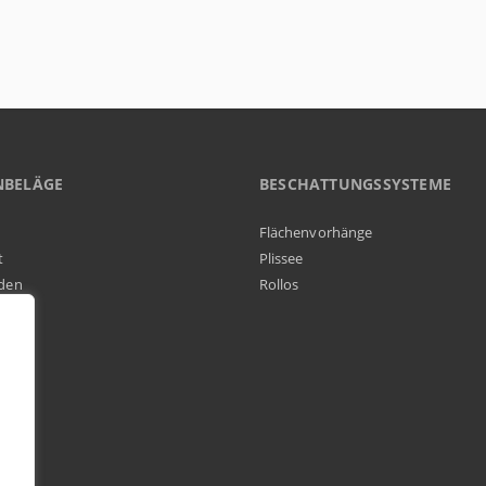
NBELÄGE
BESCHATTUNGSSYSTEME
Flächenvorhänge
t
Plissee
den
Rollos
elag