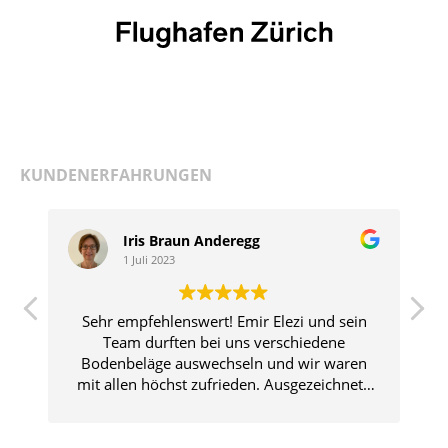
KUNDENERFAHRUNGEN
Iris Braun Anderegg
1 Juli 2023
Sehr empfehlenswert! Emir Elezi und sein
Team durften bei uns verschiedene
Bodenbeläge auswechseln und wir waren
W
mit allen höchst zufrieden. Ausgezeichnete
Kommunikation und Beratung, rasche
kompetente Ausführung, sehr freundlich,
saubere Arbeit - einfach top! Auch unser