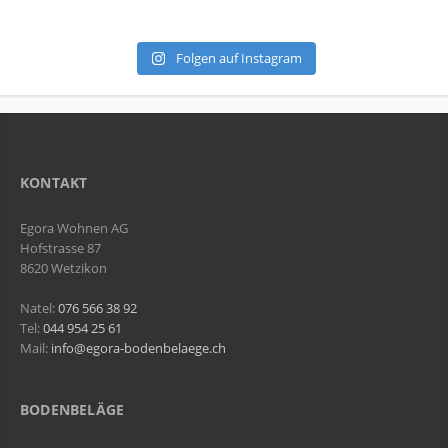
Aussenholzdeck wurde zufriedenstellend
aufgefrischt - gutes Auge für kleinste Details,
[/columns1]
Folgen auf Instagram
die wir nicht einmal gesehen hätten! Danke
KONTAKT
Egora Wohnen AG
Hofstrasse 87
8620 Wetzikon
Natel:
076 566 38 92
Tel:
044 954 25 61
Mail:
info@egora-bodenbelaege.ch
BODENBELÄGE