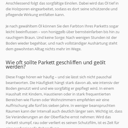
Anschliessend folgt das sorgfältige Einölen. Dabei wird das Öl tief in
die Holzporen eingearbeitet, sodass es dort seine schützende und
pflegende Wirkung entfalten kann.
Je nach gewähltem Öl können Sie den Farbton Ihres Parketts sogar
leicht beeinflussen – von honiggelb über bernsteinfarben bis hin zu
rauchigem Braun. Und keine Sorge: Nach wenigen Stunden ist der
Boden wieder begehbar, und nach vollständiger Aushärtung steht
dem gewohnten Alltag nichts mehr im Wege.
Wie oft sollte Parkett geschliffen und geölt
werden?
Diese Frage hören wir häufig – und sie lässt sich nicht pauschal
beantworten. Die Häufigkeit hängt stark davon ab, wie intensiv der
Boden genutzt wird und wie sorgfältig er gepflegt wird. In einem
Haushalt mit Kindern, Haustieren oder in stark frequentierten
Bereichen wie Fluren oder Wohnzimmern empfehlen wir eine
Auffrischung alle fünf bis sieben Jahre. In weniger beanspruchten
Räumen kann der Intervall auch deutlich länger sein. Wichtig ist, dass
Sie Veränderungen an der Oberfläche ernst nehmen: Wird das
Parkett stumpf, rau oder verliert es seinen Schutzfilm, ist es Zeit für