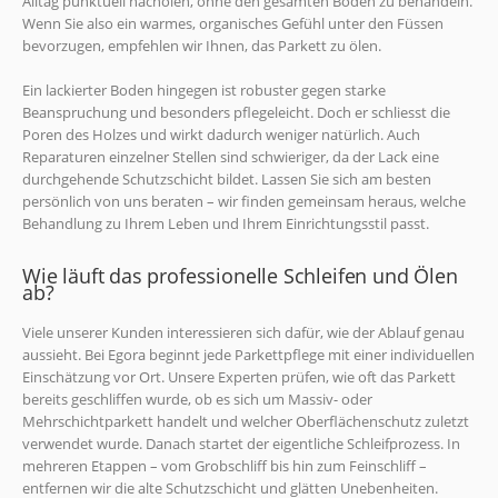
Alltag punktuell nachölen, ohne den gesamten Boden zu behandeln.
Wenn Sie also ein warmes, organisches Gefühl unter den Füssen
bevorzugen, empfehlen wir Ihnen, das Parkett zu ölen.
Ein lackierter Boden hingegen ist robuster gegen starke
Beanspruchung und besonders pflegeleicht. Doch er schliesst die
Poren des Holzes und wirkt dadurch weniger natürlich. Auch
Reparaturen einzelner Stellen sind schwieriger, da der Lack eine
durchgehende Schutzschicht bildet. Lassen Sie sich am besten
persönlich von uns beraten – wir finden gemeinsam heraus, welche
Behandlung zu Ihrem Leben und Ihrem Einrichtungsstil passt.
Wie läuft das professionelle Schleifen und Ölen
ab?
Viele unserer Kunden interessieren sich dafür, wie der Ablauf genau
aussieht. Bei Egora beginnt jede Parkettpflege mit einer individuellen
Einschätzung vor Ort. Unsere Experten prüfen, wie oft das Parkett
bereits geschliffen wurde, ob es sich um Massiv- oder
Mehrschichtparkett handelt und welcher Oberflächenschutz zuletzt
verwendet wurde. Danach startet der eigentliche Schleifprozess. In
mehreren Etappen – vom Grobschliff bis hin zum Feinschliff –
entfernen wir die alte Schutzschicht und glätten Unebenheiten.