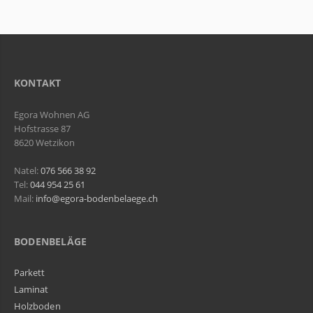
KONTAKT
Egora Wohnen AG
Hofstrasse 87
8620 Wetzikon
Natel:
076 566 38 92
Tel:
044 954 25 61
Mail:
info@egora-bodenbelaege.ch
BODENBELÄGE
Parkett
Laminat
Holzboden