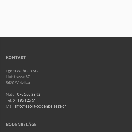
KONTAKT
Egora Wohnen AG
Hofstrasse 87
8620 Wetzikon
Natel:
076 566 38 92
Tel:
044 954 25 61
Mail:
info@egora-bodenbelaege.ch
BODENBELÄGE