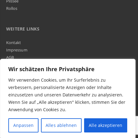
Plissee
Rollos
WEITERE LINKS
Kontakt
Impressum
AGB
Über Uns
Wir schätzen Ihre Privatsphäre
Wir verwenden Cookies, um Ihr Surferlebnis zu
Kundenbewertungen und Erfahrungen zu
WIR SIND IN DER GESAMTEN SCHWEIZ TÄTIG
verbessern, personalisierte Anzeigen oder Inhalte
Egora GmbH
einzusetzen und unseren Datenverkehr zu analysieren.
MANGELHAFT
Wenn Sie auf „Alle akzeptieren" klicken, stimmen Sie der
Anwendung von Cookies zu.
0,00 / 5,00
Noch keine
Bewertungen
© 2016-2023 Egora Wohnen AG in Schweiz - Parkett Reparatur (schleifen, ölen
Anpassen
Alles ablehnen
Alle akzeptieren
Erfahren Sie mehr über dieses Bewertungssiegel
& verlegen)
Kundenbewertungen
Profil ansehen
Authentizität
1.1.1970