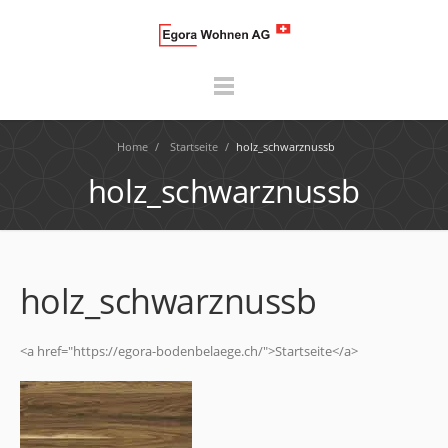
Home
/
Startseite
/
holz_schwarznussb
holz_schwarznussb
holz_schwarznussb
<a href="https://egora-bodenbelaege.ch/">Startseite</a>