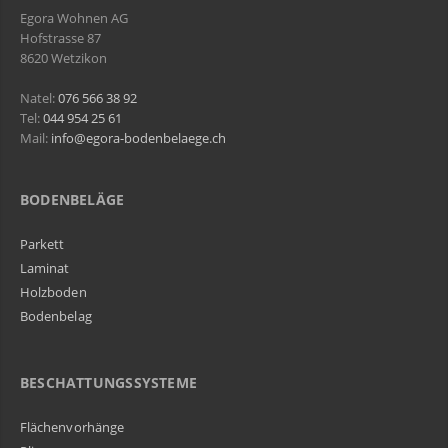
Egora Wohnen AG
Hofstrasse 87
8620 Wetzikon
Natel:
076 566 38 92
Tel:
044 954 25 61
Mail:
info@egora-bodenbelaege.ch
BODENBELÄGE
Parkett
Laminat
Holzboden
Bodenbelag
BESCHATTUNGSSYSTEME
Flächenvorhänge