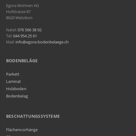
Egora Wohnen AG
Hofstrasse 87
8620 Wetzikon
Natel:
076 566 38 92
Tel:
044 954 25 61
Mail:
info@egora-bodenbelaege.ch
BODENBELÄGE
Parkett
Laminat
Holzboden
Bodenbelag
BESCHATTUNGSSYSTEME
Flächenvorhänge