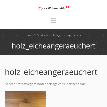
Home
/
Startseite
/
holz_eicheangeraeuchert
holz_eicheangeraeuchert
holz_eicheangeraeuchert
<a href="https://egora-bodenbelaege.ch/">Startseite</a>