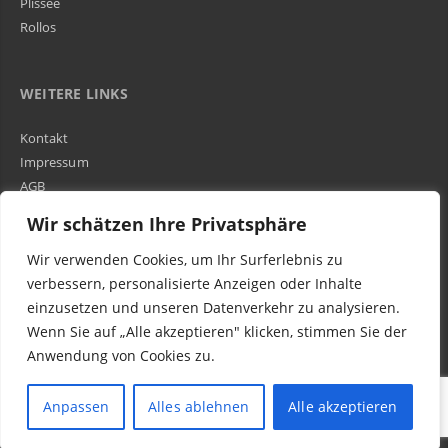
Plissee
Rollos
WEITERE LINKS
Kontakt
Impressum
AGB
Über Uns
Wir schätzen Ihre Privatsphäre
Wir verwenden Cookies, um Ihr Surferlebnis zu
Kundenbewertungen und Erfahrungen zu
WIR SIND IN DER GESAMTEN SCHWEIZ TÄTIG
verbessern, personalisierte Anzeigen oder Inhalte
Egora GmbH
einzusetzen und unseren Datenverkehr zu analysieren.
MANGELHAFT
Wenn Sie auf „Alle akzeptieren" klicken, stimmen Sie der
Anwendung von Cookies zu.
0,00 / 5,00
Noch keine
Bewertungen
© 2016-2023 Egora Wohnen AG in Schweiz - Parkett Reparatur (schleifen, ölen
Anpassen
Alles ablehnen
Alle akzeptieren
Erfahren Sie mehr über dieses Bewertungssiegel
& verlegen)
Kundenbewertungen
Profil ansehen
Authentizität
1.1.1970