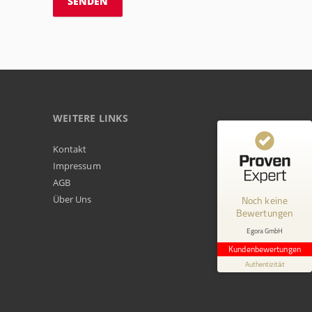
WEITERE LINKS
Kundenbewertungen und Erfahrungen zu
Kontakt
Egora GmbH
Impressum
AGB
MANGELHAFT
Über Uns
Noch keine
Bewertungen
0,00 / 5,00
Egora GmbH
Erfahren Sie mehr über dieses Bewertungssiegel
Kundenbewertungen
Profil ansehen
Authentizität
1.1.1970