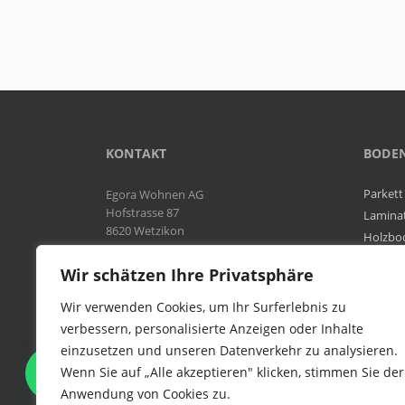
KONTAKT
BODE
Parkett
Egora Wohnen AG
Hofstrasse 87
Lamina
8620 Wetzikon
Holzbo
Bodenb
Natel:
076 566 38 92
Wir schätzen Ihre Privatsphäre
Tel:
044 954 25 61
Mail:
info@egora-bodenbelaege.ch
Wir verwenden Cookies, um Ihr Surferlebnis zu
verbessern, personalisierte Anzeigen oder Inhalte
einzusetzen und unseren Datenverkehr zu analysieren.
WIR SIND IN DER GESAMTEN
Wenn Sie auf „Alle akzeptieren" klicken, stimmen Sie der
SCHWEIZ TÄTIG
Anwendung von Cookies zu.