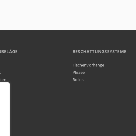
NBELÄGE
BESCHATTUNGSSYSTEME
Flächenvorhänge
t
Plissee
den
Rollos
elag