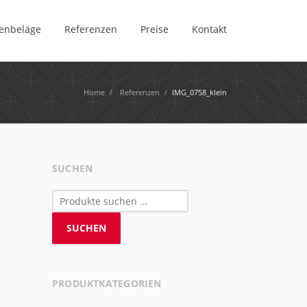
enbeläge
Referenzen
Preise
Kontakt
Home
/
Referenzen
/
IMG_0758_klein
SUCHEN
Suchen
nach:
SUCHEN
PRODUKTKATEGORIEN