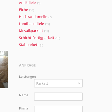
Antikdiele
(9)
Eiche
(18)
Hochkantlamelle
(7)
Landhausdiele
(19)
Mosaikparkett
(10)
Schicht-Fertigparkett
(18)
Stabparkett
(5)
ANFRAGE
Leistungen
Parkett
Name
Firma