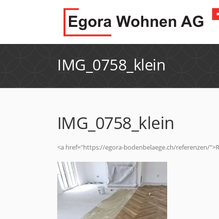
IMG_0758_klein
IMG_0758_klein
<a href="https://egora-bodenbelaege.ch/referenzen/">