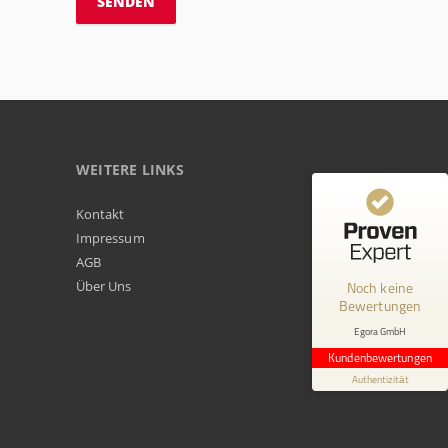
WEITERE LINKS
Kundenbewertungen und Erfahrungen zu
Kontakt
Egora GmbH
Impressum
AGB
MANGELHAFT
Über Uns
Noch keine
Bewertungen
0,00 / 5,00
Egora GmbH
Erfahren Sie mehr über dieses Bewertungssiegel
Kundenbewertungen
Profil ansehen
Authentizität
1.1.1970