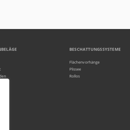
NBELÄGE
BESCHATTUNGSSYSTEME
Flächenvorhänge
t
Plissee
den
Rollos
elag