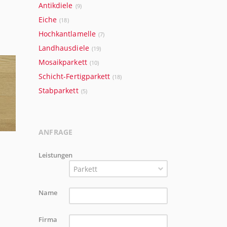
Antikdiele
(9)
Eiche
(18)
Hochkantlamelle
(7)
Landhausdiele
(19)
Mosaikparkett
(10)
Schicht-Fertigparkett
(18)
Stabparkett
(5)
ANFRAGE
Leistungen
Parkett
Name
Firma