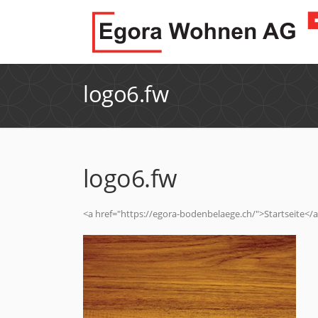
logo6.fw
logo6.fw
<a href="https://egora-bodenbelaege.ch/">Startseite</