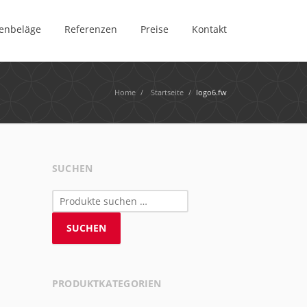
enbeläge
Referenzen
Preise
Kontakt
Home
/
Startseite
/
logo6.fw
SUCHEN
Suchen
nach:
SUCHEN
PRODUKTKATEGORIEN