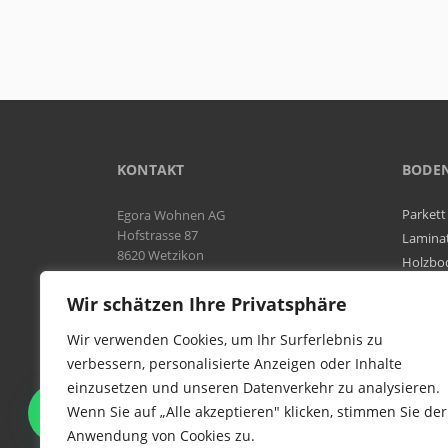
KONTAKT
BODE
Parkett
Egora Wohnen AG
Hofstrasse 87
Lamina
8620 Wetzikon
Holzbo
Bodenb
Natel:
076 566 38 92
Wir schätzen Ihre Privatsphäre
Tel:
044 954 25 61
Mail:
info@egora-bodenbelaege.ch
Wir verwenden Cookies, um Ihr Surferlebnis zu
verbessern, personalisierte Anzeigen oder Inhalte
einzusetzen und unseren Datenverkehr zu analysieren.
WIR SIND IN DER GESAMTEN
Wenn Sie auf „Alle akzeptieren" klicken, stimmen Sie der
SCHWEIZ TÄTIG
Anwendung von Cookies zu.