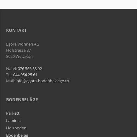
KONTAKT
Egora Wohnen AG
Hofstrasse 87
8620 Wetzikon
Natel:
076 566 38 92
Tel:
044 954 25 61
Mail:
info@egora-bodenbelaege.ch
BODENBELÄGE
Parkett
Laminat
Holzboden
Bodenbelag