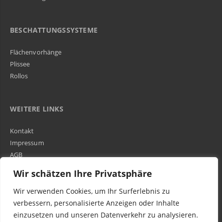
BESCHATTUNGSSYSTEME
Flächenvorhänge
Plissee
Rollos
WEITERE LINKS
Kontakt
Impressum
AGB
Über Uns
Wir schätzen Ihre Privatsphäre
Wir verwenden Cookies, um Ihr Surferlebnis zu
Kundenbewertungen und Erfahrungen zu
WIR SIND IN DER GESAMTEN SCHWEIZ TÄTIG
verbessern, personalisierte Anzeigen oder Inhalte
Egora GmbH
einzusetzen und unseren Datenverkehr zu analysieren.