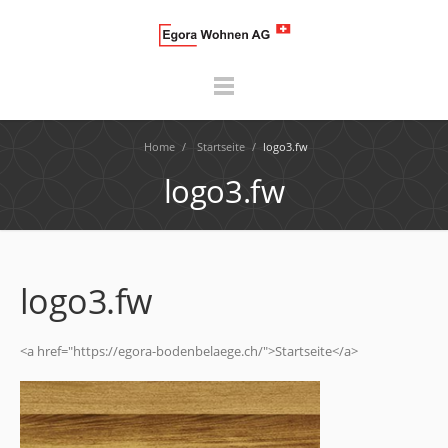
Home
/
Startseite
/
logo3.fw
logo3.fw
logo3.fw
<a href="https://egora-bodenbelaege.ch/">Startseite</a>