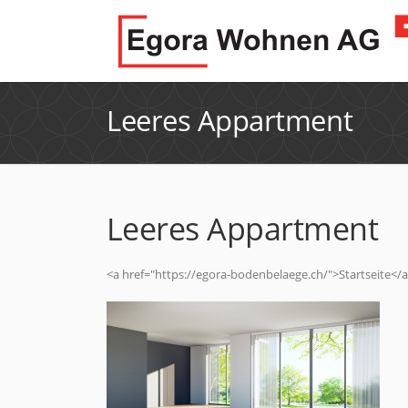
Leeres Appartment
Leeres Appartment
<a href="https://egora-bodenbelaege.ch/">Startseite</