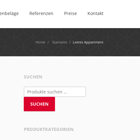
enbeläge
Referenzen
Preise
Kontakt
Home
/
Startseite
/
Leeres Appartment
SUCHEN
Suchen
nach:
SUCHEN
PRODUKTKATEGORIEN