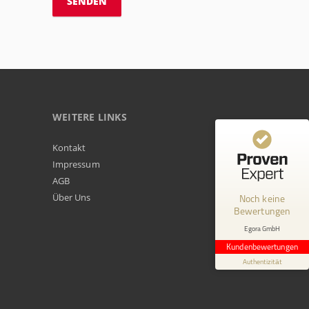
WEITERE LINKS
Kundenbewertungen und Erfahrungen zu
Kontakt
Egora GmbH
Impressum
AGB
MANGELHAFT
Über Uns
Noch keine
Bewertungen
0,00 / 5,00
Egora GmbH
Erfahren Sie mehr über dieses Bewertungssiegel
Kundenbewertungen
Profil ansehen
Authentizität
1.1.1970