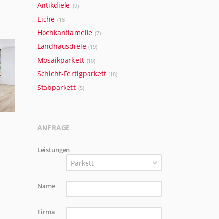
Antikdiele
(9)
Eiche
(18)
Hochkantlamelle
(7)
Landhausdiele
(19)
Mosaikparkett
(10)
Schicht-Fertigparkett
(18)
Stabparkett
(5)
ANFRAGE
Leistungen
Parkett
Name
Firma