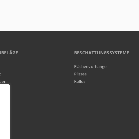
NBELÄGE
BESCHATTUNGSSYSTEME
Flächenvorhänge
t
Plissee
den
Rollos
elag