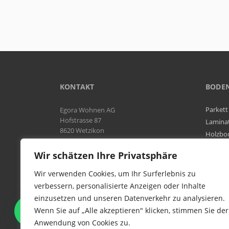
KONTAKT
BODE
Parkett
Egora Wohnen AG
Hofstrasse 87
Lamina
8620 Wetzikon
Holzbo
Bodenb
Natel:
076 566 38 92
Wir schätzen Ihre Privatsphäre
Tel:
044 954 25 61
Mail:
info@egora-bodenbelaege.ch
Wir verwenden Cookies, um Ihr Surferlebnis zu
verbessern, personalisierte Anzeigen oder Inhalte
einzusetzen und unseren Datenverkehr zu analysieren.
WIR SIND IN DER GESAMTEN
Wenn Sie auf „Alle akzeptieren" klicken, stimmen Sie der
SCHWEIZ TÄTIG
Anwendung von Cookies zu.