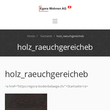
Home
/
Startseite
/
holz_raeuchgereicheb
holz_raeuchgereicheb
holz_raeuchgereicheb
<a href="https://egora-bodenbelaege.ch/">Startseite</a>