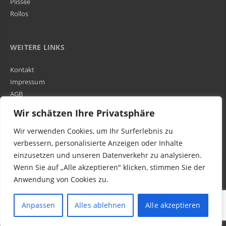
Plissee
Rollos
WEITERE LINKS
Kontakt
Impressum
AGB
Über Uns
Wir schätzen Ihre Privatsphäre
Wir verwenden Cookies, um Ihr Surferlebnis zu
Kundenbewertungen und Erfahrungen zu
WIR SIND IN DER GESAMTEN SCHWEIZ TÄTIG
verbessern, personalisierte Anzeigen oder Inhalte
Egora GmbH
einzusetzen und unseren Datenverkehr zu analysieren.
MANGELHAFT
Wenn Sie auf „Alle akzeptieren" klicken, stimmen Sie der
Anwendung von Cookies zu.
0,00 / 5,00
Noch keine
Bewertungen
© 2016-2023 Egora Wohnen AG in Schweiz - Parkett Reparatur (schleifen, ölen
Anpassen
Alles ablehnen
Alle akzeptieren
Erfahren Sie mehr über dieses Bewertungssiegel
& verlegen)
Kundenbewertungen
Profil ansehen
Authentizität
1.1.1970