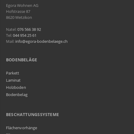
Egora Wohnen AG
Hofstrasse 87
8620 Wetzikon
Natel:
076 566 38 92
Tel:
044 954 25 61
Mail:
info@egora-bodenbelaege.ch
BODENBELÄGE
Parkett
Laminat
Holzboden
Bodenbelag
BESCHATTUNGSSYSTEME
Flächenvorhänge