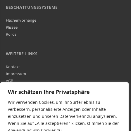
BESCHATTUNGSSYSTEME
Flächenvorhänge
Plissee
Rollos
WEITERE LINKS
Kontakt
Impressum
AGB
Über Uns
Wir schätzen Ihre Privatsphäre
Wir verwenden Cookies, um Ihr Surferlebnis zu
Kundenbewertungen und Erfahrungen zu
WIR SIND IN DER GESAMTEN SCHWEIZ TÄTIG
verbessern, personalisierte Anzeigen oder Inhalte
Egora GmbH
einzusetzen und unseren Datenverkehr zu analysieren.
MANGELHAFT
Wenn Sie auf „Alle akzeptieren" klicken, stimmen Sie der
Anwendung von Cookies zu.