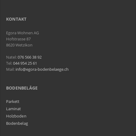
KONTAKT
Egora Wohnen AG
Hofstrasse 87
8620 Wetzikon
Natel:
076 566 38 92
Tel:
044 954 25 61
Mail:
info@egora-bodenbelaege.ch
BODENBELÄGE
Parkett
Laminat
Holzboden
Bodenbelag