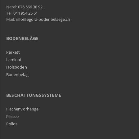
Natel:
076 566 38 92
Tel:
044 954 25 61
Mail:
info@egora-bodenbelaege.ch
BODENBELÄGE
Parkett
Laminat
Holzboden
Bodenbelag
BESCHATTUNGSSYSTEME
Flächenvorhänge
Plissee
Rollos