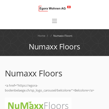
Home
/
/
Numaxx Floors
Numaxx Floors
Numaxx Floors
<a href="https://egora-
bodenbelaege.ch/sp_logo_carousel/belcolore/">Belcolore</a>