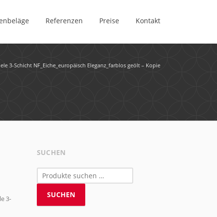
enbeläge
Referenzen
Preise
Kontakt
le 3-Schicht NF_Eiche_europäisch Eleganz_farblos geölt – Kopie
SUCHEN
Suchen
nach:
SUCHEN
e 3-