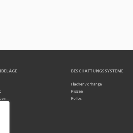
NBELÄGE
BESCHATTUNGSSYSTEME
Flächenvorhänge
t
Plissee
den
Rollos
elag