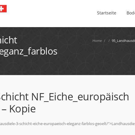
Startseite
Bod
icht
Home
/
/
95_Landhausdie
eganz_farblos
chicht NF_Eiche_europäisch
 – Kopie
usdiele-3-schicht-eiche-europaeisch-eleganz-farblos-geoelt/">Landhausdiel