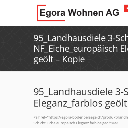
95_Landhausdiele 3-Sch
NF_Eiche_europäisch El
geölt – Kopie
95_Landhausdiele 3-S
Eleganz_farblos geölt
<a href="https://egora-bodenbelaege.ch/produkt/landha
Schicht Eiche europäisch Eleganz farblos geölt</a>