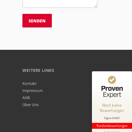
WEITERE LINKS
Kundenbewertungen und Erfahrungen zu
Kontakt
Egora GmbH
Impressum
AGB
MANGELHAFT
Über Uns
Noch keine
Bewertungen
0,00 / 5,00
Egora GmbH
Erfahren Sie mehr über dieses Bewertungssiegel
Kundenbewertungen