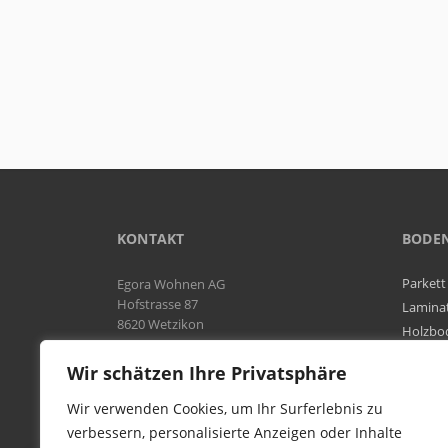
KONTAKT
BODE
Parkett
Egora Wohnen AG
Hofstrasse 87
Lamina
8620 Wetzikon
Holzbo
Bodenb
Natel:
076 566 38 92
Wir schätzen Ihre Privatsphäre
Tel:
044 954 25 61
Mail:
info@egora-bodenbelaege.ch
Wir verwenden Cookies, um Ihr Surferlebnis zu
verbessern, personalisierte Anzeigen oder Inhalte