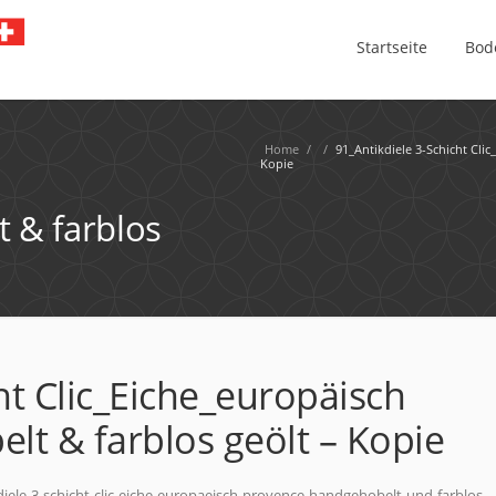
Startseite
Bod
Home
/
/
91_Antikdiele 3-Schicht Cli
Kopie
 & farblos
ht Clic_Eiche_europäisch
t & farblos geölt – Kopie
iele-3-schicht-clic-eiche-europaeisch-provence-handgehobelt-und-farblos-