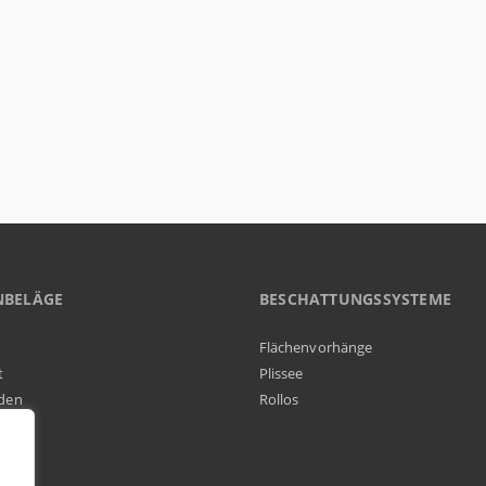
NBELÄGE
BESCHATTUNGSSYSTEME
Flächenvorhänge
t
Plissee
den
Rollos
elag