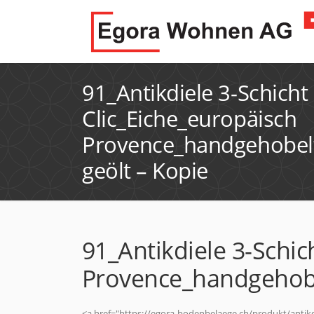
91_Antikdiele 3-Schicht
Clic_Eiche_europäisch
Provence_handgehobelt
geölt – Kopie
91_Antikdiele 3-Schic
Provence_handgehobel
<a href="https://egora-bodenbelaege.ch/produkt/antikd