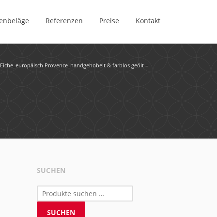
enbeläge
Referenzen
Preise
Kontakt
c_Eiche_europäisch Provence_handgehobelt & farblos geölt –
SUCHEN
Suchen
nach:
SUCHEN