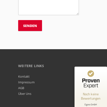
WEITERE LINKS
Kundenbewertungen und Erfahrungen zu
Kontakt
Egora GmbH
Impressum
AGB
MANGELHAFT
Über Uns
Noch keine
Bewertungen
0,00 / 5,00
Egora GmbH