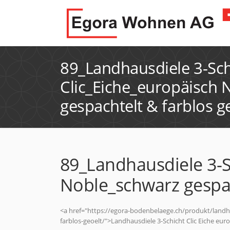
89_Landhausdiele 3-Sch
Clic_Eiche_europäisch 
gespachtelt & farblos g
89_Landhausdiele 3-S
Noble_schwarz gespac
<a href="https://egora-bodenbelaege.ch/produkt/landha
farblos-geoelt/">Landhausdiele 3-Schicht Clic Eiche eur