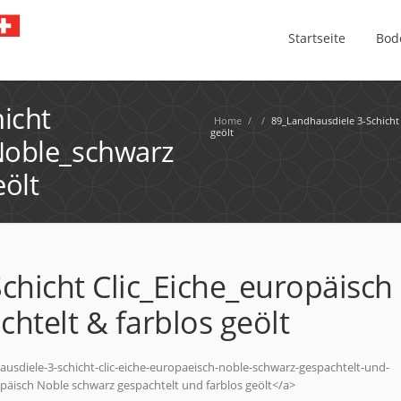
Startseite
Bod
icht
Home
/
/
89_Landhausdiele 3-Schicht 
geölt
Noble_schwarz
eölt
chicht Clic_Eiche_europäisch
htelt & farblos geölt
usdiele-3-schicht-clic-eiche-europaeisch-noble-schwarz-gespachtelt-und-
opäisch Noble schwarz gespachtelt und farblos geölt</a>