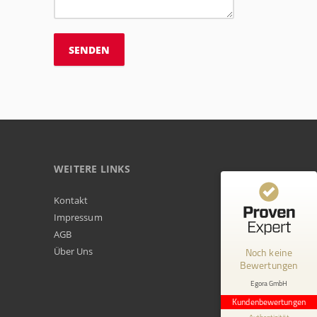
WEITERE LINKS
Kundenbewertungen und Erfahrungen zu
Kontakt
Egora GmbH
Impressum
AGB
MANGELHAFT
Über Uns
Noch keine
Bewertungen
0,00 / 5,00
Egora GmbH
Erfahren Sie mehr über dieses Bewertungssiegel
Kundenbewertungen