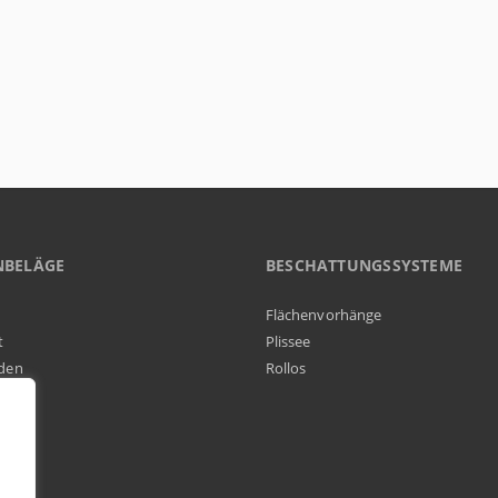
NBELÄGE
BESCHATTUNGSSYSTEME
Flächenvorhänge
t
Plissee
den
Rollos
elag