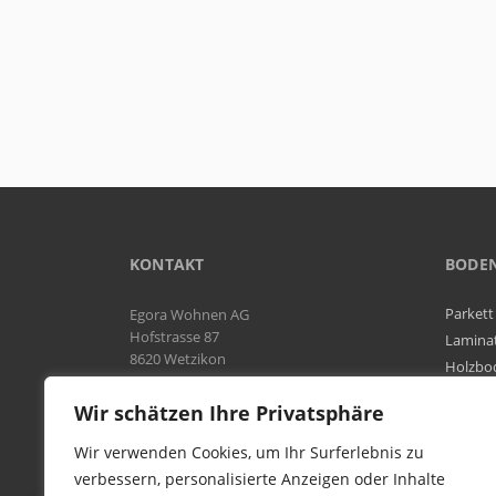
KONTAKT
BODE
Parkett
Egora Wohnen AG
Hofstrasse 87
Lamina
8620 Wetzikon
Holzbo
Bodenb
Natel:
076 566 38 92
Wir schätzen Ihre Privatsphäre
Tel:
044 954 25 61
Mail:
info@egora-bodenbelaege.ch
Wir verwenden Cookies, um Ihr Surferlebnis zu
verbessern, personalisierte Anzeigen oder Inhalte