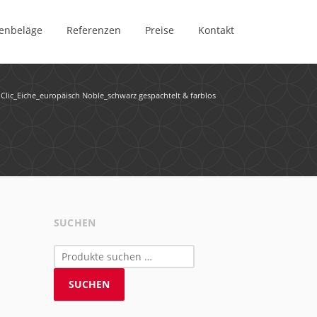
enbeläge
Referenzen
Preise
Kontakt
Clic_Eiche_europäisch Noble_schwarz gespachtelt & farblos
SUCHEN
Suchen
nach:
SUCHEN