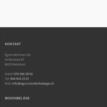
KONTAKT
Egora Wohnen AG
Hofstrasse 87
8620 Wetzikon
Natel:
076 566 38 92
Tel:
044 954 25 61
Mail:
info@egora-bodenbelaege.ch
BODENBELÄGE