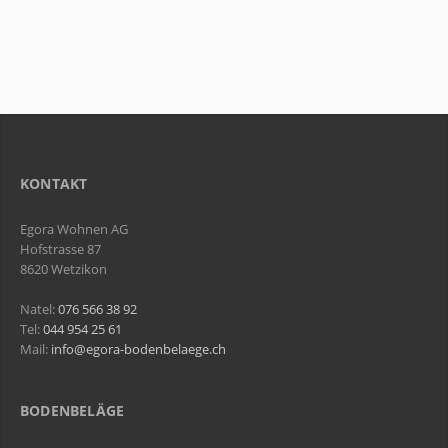
KONTAKT
Egora Wohnen AG
Hofstrasse 87
8620 Wetzikon
Natel:
076 566 38 92
Tel:
044 954 25 61
Mail:
info@egora-bodenbelaege.ch
BODENBELÄGE