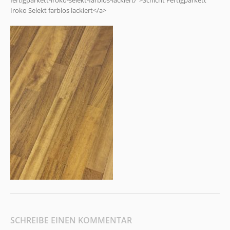
fertigparkett-iroko-selekt-farblos-lackiert/">Schicht Fertigparkett
Iroko Selekt farblos lackiert</a>
SCHREIBE EINEN KOMMENTAR