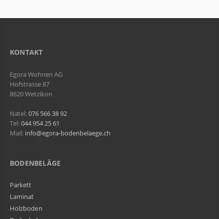
KONTAKT
Egora Wohnen AG
Hofstrasse 87
8620 Wetzikon
Natel:
076 566 38 92
Tel:
044 954 25 61
Mail:
info@egora-bodenbelaege.ch
BODENBELÄGE
Parkett
Laminat
Holzboden