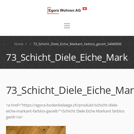
Home
/
/
73_Schicht_Diele_Eiche_Markant_farblos_geoelt_SAM0006
73_Schicht_Diele_Eiche_Mark
73_Schicht_Diele_Eiche_Ma
<a href="https://egora-bodenbelaege.ch/produkt/schicht-diele-
eiche-markant-farblos-geoelt/">Schicht Diele Eiche Markant farblos
geölt</a>