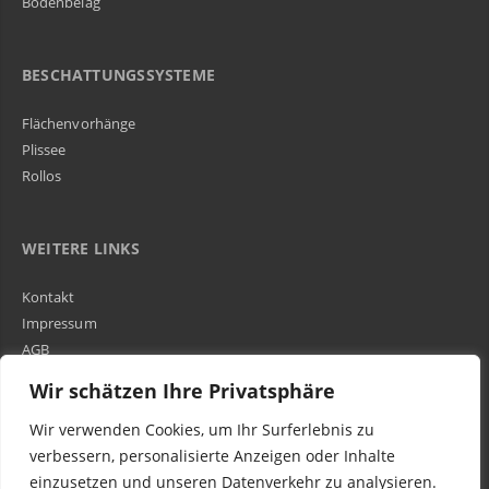
Bodenbelag
BESCHATTUNGSSYSTEME
Flächenvorhänge
Plissee
Rollos
WEITERE LINKS
Kontakt
Impressum
AGB
Über Uns
Wir schätzen Ihre Privatsphäre
Wir verwenden Cookies, um Ihr Surferlebnis zu
Kundenbewertungen und Erfahrungen zu
WIR SIND IN DER GESAMTEN SCHWEIZ TÄTIG
verbessern, personalisierte Anzeigen oder Inhalte
Egora GmbH
einzusetzen und unseren Datenverkehr zu analysieren.