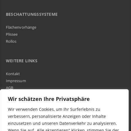
BESCHATTUNGSSYSTEME
Flächenvorhänge
Plissee
Rollos
WEITERE LINKS
Kontakt
Impressum
AGB
Über Uns
Wir schätzen Ihre Privatsphäre
Wir verwenden Cookies, um Ihr Surferlebnis zu
Kundenbewertungen und Erfahrungen zu
WIR SIND IN DER GESAMTEN SCHWEIZ TÄTIG
verbessern, personalisierte Anzeigen oder Inhalte
Egora GmbH
einzusetzen und unseren Datenverkehr zu analysieren.
MANGELHAFT
Wenn Sie auf „Alle akzeptieren" klicken, stimmen Sie der