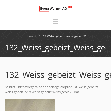
Home
/
/
132_Weiss_gebeizt_Weiss_geoelt_22
132_Weiss_gebeizt_Weiss_geo
132_Weiss_gebeizt_Weiss_g
<a href="https://egora-bodenbelaege.ch/produkt/weiss-gebeizt-
weiss-geoelt-22/">Weiss gebeizt Weiss geölt 22</a>