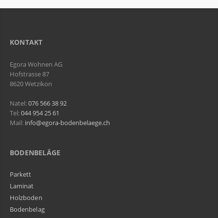
KONTAKT
Egora Wohnen AG
Hofstrasse 87
8620 Wetzikon
Natel:
076 566 38 92
Tel:
044 954 25 61
Mail:
info@egora-bodenbelaege.ch
BODENBELÄGE
Parkett
Laminat
Holzboden
Bodenbelag