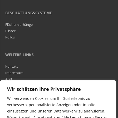
BESCHATTUNGSSYSTEME
Flächenvorhänge
Plissee
Rollos
WEITERE LINKS
Kontakt
Impressum
AGB
Über Uns
Wir schätzen Ihre Privatsphäre
Wir verwenden Cookies, um Ihr Surferlebnis zu
Kundenbewertungen und Erfahrungen zu
WIR SIND IN DER GESAMTEN SCHWEIZ TÄTIG
verbessern, personalisierte Anzeigen oder Inhalte
Egora GmbH
einzusetzen und unseren Datenverkehr zu analysieren.
MANGELHAFT
Wenn Sie auf „Alle akzeptieren" klicken, stimmen Sie der