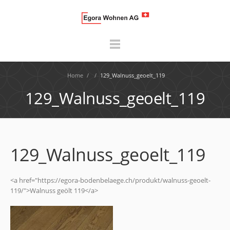
Home
/
/
129_Walnuss_geoelt_119
129_Walnuss_geoelt_119
129_Walnuss_geoelt_119
<a href="https://egora-bodenbelaege.ch/produkt/walnuss-geoelt-
119/">Walnuss geölt 119</a>