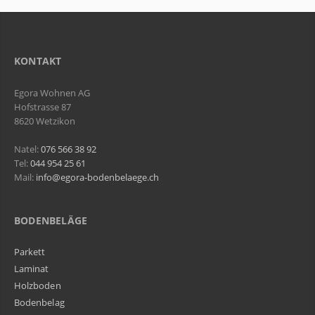
KONTAKT
Egora Wohnen AG
Hofstrasse 87
8620 Wetzikon
Natel:
076 566 38 92
Tel:
044 954 25 61
Mail:
info@egora-bodenbelaege.ch
BODENBELÄGE
Parkett
Laminat
Holzboden
Bodenbelag