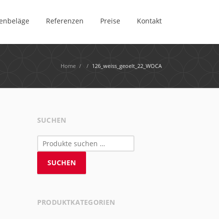
enbeläge
Referenzen
Preise
Kontakt
Home
/
/
126_weiss_geoelt_22_WOCA
SUCHEN
Suchen
nach:
SUCHEN
PRODUKTKATEGORIEN