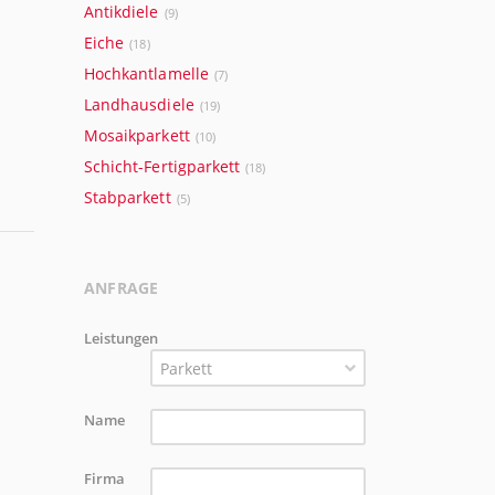
Antikdiele
(9)
Eiche
(18)
Hochkantlamelle
(7)
Landhausdiele
(19)
Mosaikparkett
(10)
Schicht-Fertigparkett
(18)
Stabparkett
(5)
ANFRAGE
Leistungen
Parkett
Name
Firma