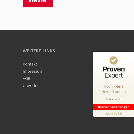
WEITERE LINKS
Kundenbewertungen und Erfahrungen zu
Kontakt
Egora GmbH
Impressum
AGB
MANGELHAFT
Über Uns
Noch keine
Bewertungen
0,00 / 5,00
Egora GmbH
Erfahren Sie mehr über dieses Bewertungssiegel
Kundenbewertungen
Profil ansehen
Authentizität
1.1.1970