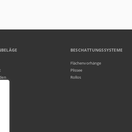
NBELÄGE
BESCHATTUNGSSYSTEME
Flächenvorhänge
t
Plissee
den
Rollos
elag