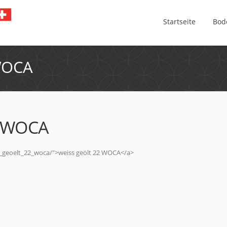
Startseite
Bod
WOCA
2_WOCA
s_geoelt_22_woca/">weiss geölt 22 WOCA</a>