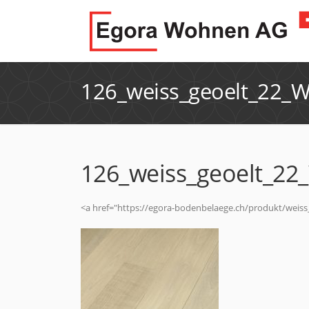
126_weiss_geoelt_22_
126_weiss_geoelt_2
<a href="https://egora-bodenbelaege.ch/produkt/weis