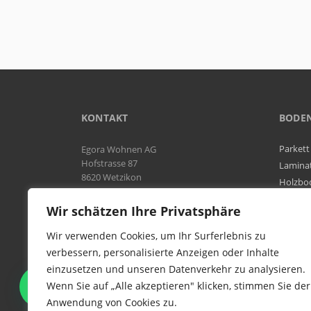
KONTAKT
BODE
Parkett
Egora Wohnen AG
Hofstrasse 87
Lamina
8620 Wetzikon
Holzbo
Bodenb
Natel:
076 566 38 92
Wir schätzen Ihre Privatsphäre
Tel:
044 954 25 61
Mail:
info@egora-bodenbelaege.ch
Wir verwenden Cookies, um Ihr Surferlebnis zu
verbessern, personalisierte Anzeigen oder Inhalte
einzusetzen und unseren Datenverkehr zu analysieren.
WIR SIND IN DER GESAMTEN
Wenn Sie auf „Alle akzeptieren" klicken, stimmen Sie der
SCHWEIZ TÄTIG
Anwendung von Cookies zu.