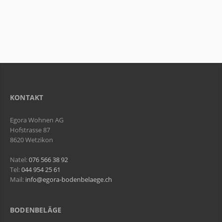
KONTAKT
Egora Wohnen AG
Hofstrasse 87
8620 Wetzikon
Natel:
076 566 38 92
Tel:
044 954 25 61
Mail:
info@egora-bodenbelaege.ch
BODENBELÄGE