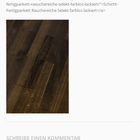
fertigparkett-raeuchereiche-selekt-farblos-lackiert/">Schicht-
Fertigparkett Räuchereiche Selekt farblos lackiert</a>
SCHREIBE EINEN KOMMENTAR