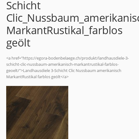
Schicht
Clic_Nussbaum_amerikanis
MarkantRustikal_farblos
geölt
<a href="https://egora-bodenbelaege.ch/produkt/landhausdiele-3-
schicht-clic-nussbaum-amerikanisch-markantrustikal-farblos-
geoelt/">Landhausdiele 3-Schicht Clic Nussbaum amerikanisch
MarkantRustikal farblos geölt</a>