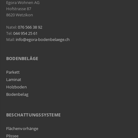
Egora Wohnen AG
Hofstrasse 87
8620 Wetzikon
Natel:
076 566 38 92
Tel:
044 954 25 61
Mail:
info@egora-bodenbelaege.ch
BODENBELÄGE
Parkett
Laminat
Holzboden
Bodenbelag
BESCHATTUNGSSYSTEME
Flächenvorhänge
Plissee