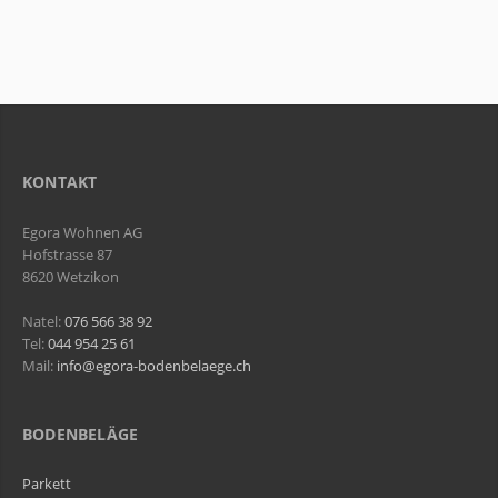
KONTAKT
Egora Wohnen AG
Hofstrasse 87
8620 Wetzikon
Natel:
076 566 38 92
Tel:
044 954 25 61
Mail:
info@egora-bodenbelaege.ch
BODENBELÄGE
Parkett