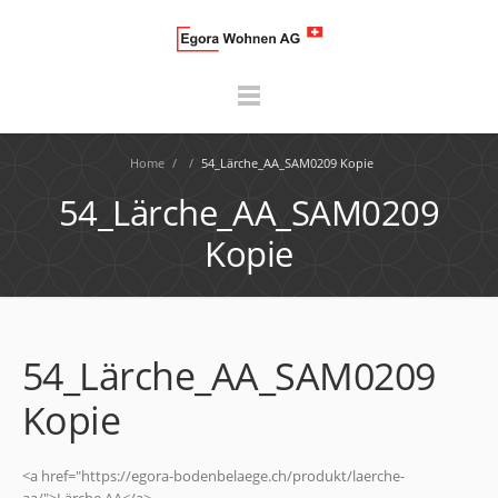
Home
/
/
54_Lärche_AA_SAM0209 Kopie
54_Lärche_AA_SAM0209
Kopie
54_Lärche_AA_SAM0209
Kopie
<a href="https://egora-bodenbelaege.ch/produkt/laerche-