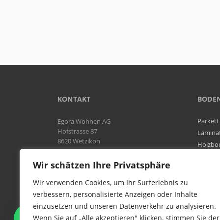
KONTAKT
BODE
Parkett
Egora Wohnen AG
Hofstrasse 87
Lamina
8620 Wetzikon
Holzbo
Bodenb
Natel:
076 566 38 92
Wir schätzen Ihre Privatsphäre
Tel:
044 954 25 61
Mail:
info@egora-bodenbelaege.ch
Wir verwenden Cookies, um Ihr Surferlebnis zu
verbessern, personalisierte Anzeigen oder Inhalte
einzusetzen und unseren Datenverkehr zu analysieren.
WIR SIND IN DER GESAMTEN
Wenn Sie auf „Alle akzeptieren" klicken, stimmen Sie der