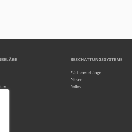
NBELÄGE
BESCHATTUNGSSYSTEME
Flächenvorhänge
t
Plissee
den
Rollos
elag