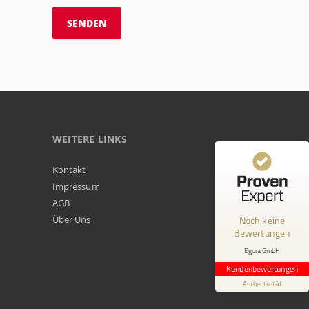
WEITERE LINKS
Kundenbewertungen und Erfahrungen zu
Kontakt
Egora GmbH
Impressum
AGB
MANGELHAFT
Über Uns
Noch keine
Bewertungen
0,00 / 5,00
Egora GmbH
Erfahren Sie mehr über dieses Bewertungssiegel
Kundenbewertungen
Profil ansehen
Authentizität
1.1.1970