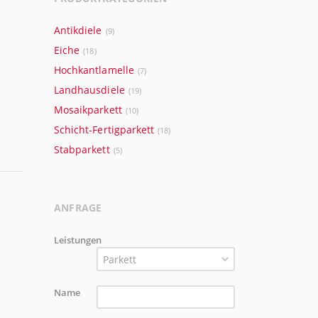
Antikdiele
(9)
Eiche
(18)
Hochkantlamelle
(7)
Landhausdiele
(19)
Mosaikparkett
(10)
Schicht-Fertigparkett
(18)
Stabparkett
(5)
ANFRAGE
Leistungen
Parkett
Name