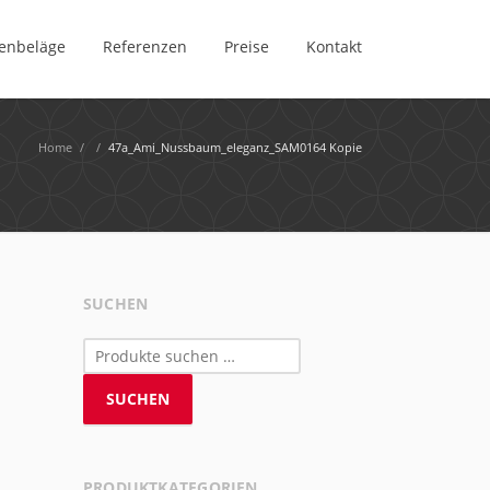
enbeläge
Referenzen
Preise
Kontakt
Home
/
/
47a_Ami_Nussbaum_eleganz_SAM0164 Kopie
SUCHEN
Suchen
nach:
SUCHEN
PRODUKTKATEGORIEN