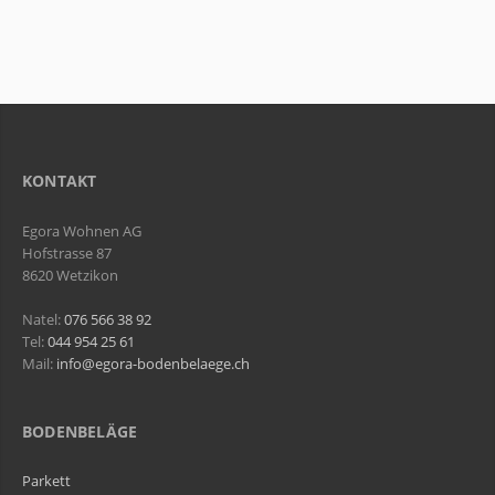
KONTAKT
Egora Wohnen AG
Hofstrasse 87
8620 Wetzikon
Natel:
076 566 38 92
Tel:
044 954 25 61
Mail:
info@egora-bodenbelaege.ch
BODENBELÄGE
Parkett