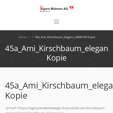
Home
/
/
45a_Ami_Kirschbaum_eleganz_SAM0194 Kopie
45a_Ami_Kirschbaum_elegan
Kopie
45a_Ami_Kirschbaum_eleg
Kopie
<a href="https://egora-bodenbelaege.ch/produkt/ami-kirschbaum-