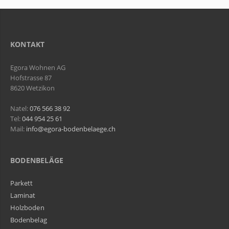
KONTAKT
Egora Wohnen AG
Hofstrasse 87
8620 Wetzikon
Natel:
076 566 38 92
Tel:
044 954 25 61
Mail:
info@egora-bodenbelaege.ch
BODENBELÄGE
Parkett
Laminat
Holzboden
Bodenbelag