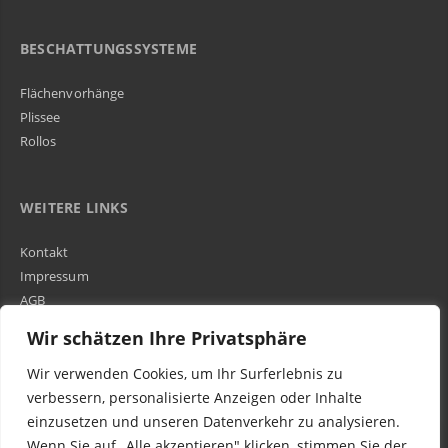
BESCHATTUNGSSYSTEME
Flächenvorhänge
Plissee
Rollos
WEITERE LINKS
Kontakt
Impressum
AGB
Über Uns
Wir schätzen Ihre Privatsphäre
Wir verwenden Cookies, um Ihr Surferlebnis zu
Kundenbewertungen und Erfahrungen zu
WIR SIND IN DER GESAMTEN SCHWEIZ TÄTIG
verbessern, personalisierte Anzeigen oder Inhalte
Egora GmbH
einzusetzen und unseren Datenverkehr zu analysieren.
MANGELHAFT
Wenn Sie auf „Alle akzeptieren" klicken, stimmen Sie der