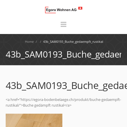
Home
/
/
43b_SAM0193_Buche_gedaempft_rustikal
43b_SAM0193_Buche_gedaempf
43b_SAM0193_Buche_gedaem
<a href="https://egora-bodenbelaege.ch/produkt/buche-gedaempft-
rustikal/">Buche gedämpft rustikal</a>