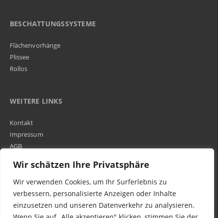
BESCHATTUNGSSYSTEME
Flächenvorhänge
Plissee
Rollos
WEITERE LINKS
Kontakt
Impressum
AGB
Über Uns
Wir schätzen Ihre Privatsphäre
Wir verwenden Cookies, um Ihr Surferlebnis zu
Kundenbewertungen und Erfahrungen zu
WIR SIND IN DER GESAMTEN SCHWEIZ TÄTIG
verbessern, personalisierte Anzeigen oder Inhalte
Egora GmbH
einzusetzen und unseren Datenverkehr zu analysieren.
MANGELHAFT
Wenn Sie auf „Alle akzeptieren" klicken, stimmen Sie der