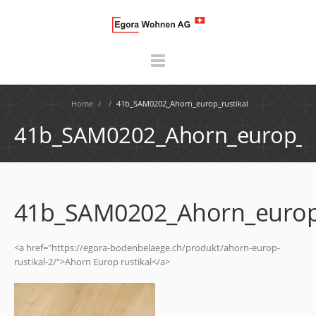
Home
/
/
41b_SAM0202_Ahorn_europ_rustikal
41b_SAM0202_Ahorn_europ_ru
41b_SAM0202_Ahorn_europ_
<a href="https://egora-bodenbelaege.ch/produkt/ahorn-europ-
rustikal-2/">Ahorn Europ rustikal</a>