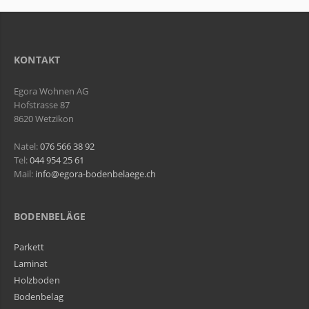
KONTAKT
Egora Wohnen AG
Hofstrasse 87
8620 Wetzikon
Natel:
076 566 38 92
Tel:
044 954 25 61
Mail:
info@egora-bodenbelaege.ch
BODENBELÄGE
Parkett
Laminat
Holzboden
Bodenbelag