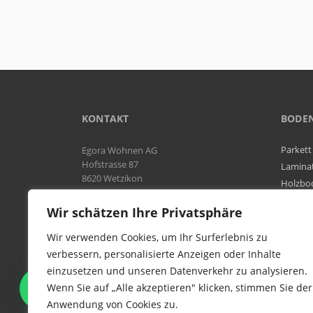
KONTAKT
BODE
Parkett
Egora Wohnen AG
Hofstrasse 87
Lamina
8620 Wetzikon
Holzbo
Bodenb
Natel:
076 566 38 92
Wir schätzen Ihre Privatsphäre
Tel:
044 954 25 61
Mail:
info@egora-bodenbelaege.ch
Wir verwenden Cookies, um Ihr Surferlebnis zu
verbessern, personalisierte Anzeigen oder Inhalte
einzusetzen und unseren Datenverkehr zu analysieren.
WIR SIND IN DER GESAMTEN
Wenn Sie auf „Alle akzeptieren" klicken, stimmen Sie der
SCHWEIZ TÄTIG
Anwendung von Cookies zu.