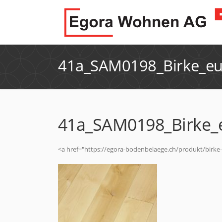
41a_SAM0198_Birke_e
41a_SAM0198_Birke_
<a href="https://egora-bodenbelaege.ch/produkt/birk