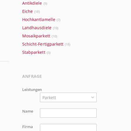
Antikdiele
(9)
Eiche
(18)
Hochkantlamelle
(7)
Landhausdiele
(19)
Mosaikparkett
(10)
Schicht-Fertigparkett
(18)
Stabparkett
(5)
ANFRAGE
Leistungen
Parkett
Name
Firma