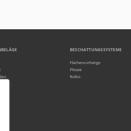
NBELÄGE
BESCHATTUNGSSYSTEME
Flächenvorhänge
t
Plissee
den
Rollos
elag