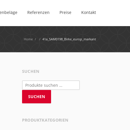
enbeläge
Referenzen
Preise
Kontakt
Home
/
/
41a_SAM0198_Birke_europ_markant
SUCHEN
Suchen
nach:
SUCHEN
PRODUKTKATEGORIEN