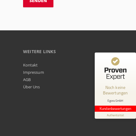
WEITERE LINKS
Kundenbewertungen und Erfahrungen zu
Kontakt
Egora GmbH
Impressum
AGB
MANGELHAFT
Über Uns
Noch keine
Bewertungen
0,00 / 5,00
Egora GmbH
Erfahren Sie mehr über dieses Bewertungssiegel
Kundenbewertungen
Profil ansehen
Authentizität
1.1.1970