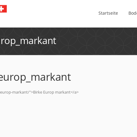
Startseite
Bod
urop_markant
europ_markant
e-europ-markant/">Birke Europ markant</a>