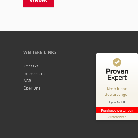
WEITERE LINKS
Kundenbewertungen und Erfahrungen zu
Kontakt
Egora GmbH
Impressum
AGB
MANGELHAFT
Über Uns
Noch keine
Bewertungen
0,00 / 5,00
Egora GmbH
Erfahren Sie mehr über dieses Bewertungssiegel
Kundenbewertungen
Profil ansehen
Authentizität
1.1.1970