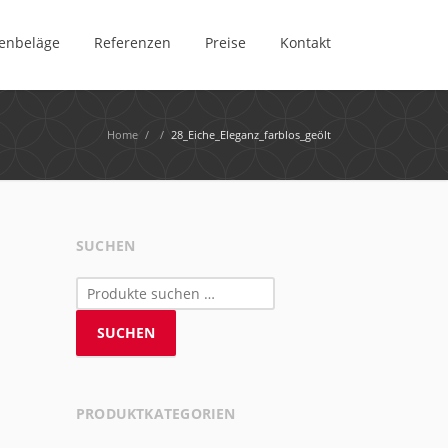
enbeläge
Referenzen
Preise
Kontakt
Home
/
/
28_Eiche_Eleganz_farblos_geölt
SUCHEN
Suchen
nach:
SUCHEN
PRODUKTKATEGORIEN