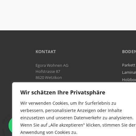
KONTAKT
BODE
Parkett
Egora Wohnen AG
Hofstrasse 87
Lamina
8620 Wetzikon
Holzbo
Bodenb
Natel:
076 566 38 92
Wir schätzen Ihre Privatsphäre
Tel:
044 954 25 61
Mail:
info@egora-bodenbelaege.ch
Wir verwenden Cookies, um Ihr Surferlebnis zu
verbessern, personalisierte Anzeigen oder Inhalte
einzusetzen und unseren Datenverkehr zu analysieren.
WIR SIND IN DER GESAMTEN
Wenn Sie auf „Alle akzeptieren" klicken, stimmen Sie der
SCHWEIZ TÄTIG
Anwendung von Cookies zu.