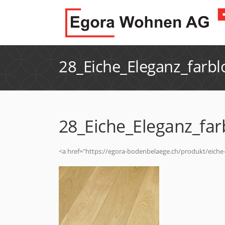
28_Eiche_Eleganz_farbl
28_Eiche_Eleganz_far
<a href="https://egora-bodenbelaege.ch/produkt/eiche-e