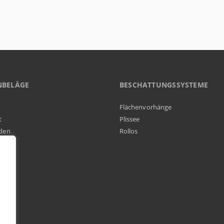
NBELÄGE
BESCHATTUNGSSYSTEME
Flächenvorhänge
t
Plissee
den
Rollos
elag