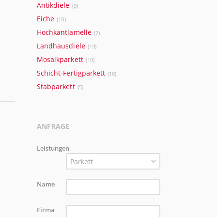
Antikdiele
(9)
Eiche
(18)
Hochkantlamelle
(7)
Landhausdiele
(19)
Mosaikparkett
(10)
Schicht-Fertigparkett
(18)
Stabparkett
(5)
ANFRAGE
Leistungen
Parkett
Name
Firma