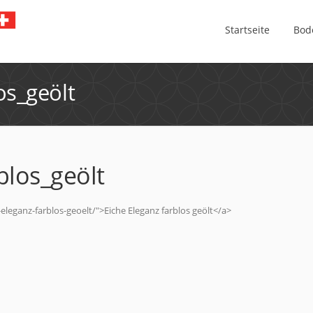
Startseite
Bod
os_geölt
blos_geölt
leganz-farblos-geoelt/">Eiche Eleganz farblos geölt</a>