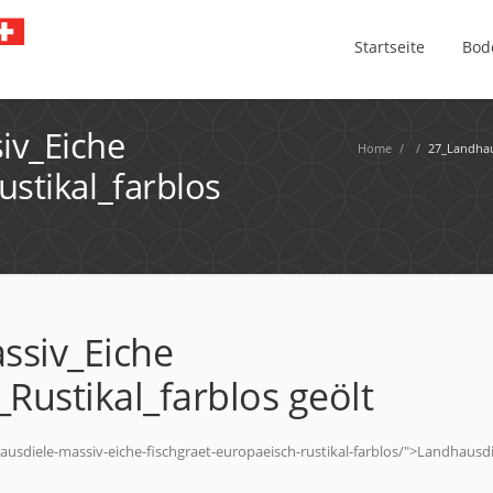
Startseite
Bod
iv_Eiche
Home
/
/
27_Landhaus
stikal_farblos
ssiv_Eiche
Rustikal_farblos geölt
usdiele-massiv-eiche-fischgraet-europaeisch-rustikal-farblos/">Landhausdi