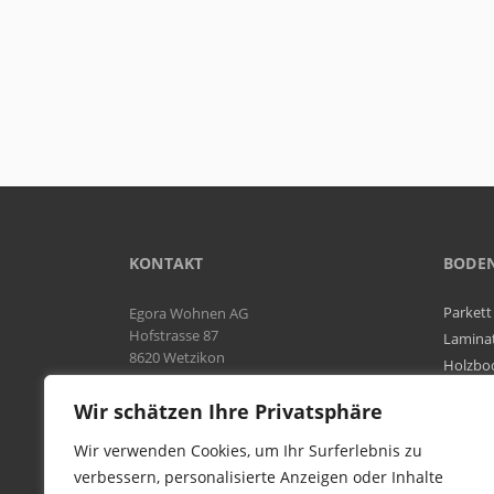
KONTAKT
BODE
Parkett
Egora Wohnen AG
Hofstrasse 87
Lamina
8620 Wetzikon
Holzbo
Bodenb
Natel:
076 566 38 92
Wir schätzen Ihre Privatsphäre
Tel:
044 954 25 61
Mail:
info@egora-bodenbelaege.ch
Wir verwenden Cookies, um Ihr Surferlebnis zu
verbessern, personalisierte Anzeigen oder Inhalte