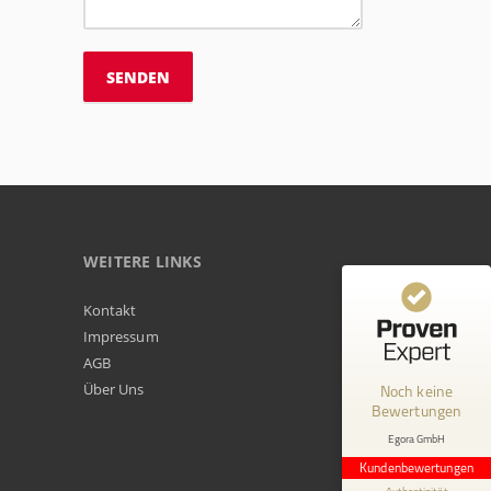
WEITERE LINKS
Kundenbewertungen und Erfahrungen zu
Kontakt
Egora GmbH
Impressum
AGB
MANGELHAFT
Über Uns
Noch keine
Bewertungen
0,00 / 5,00
Egora GmbH
Erfahren Sie mehr über dieses Bewertungssiegel
Kundenbewertungen