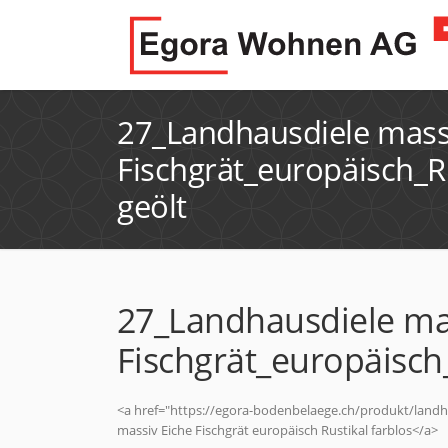
27_Landhausdiele mass
Fischgrät_europäisch_Ru
geölt
27_Landhausdiele ma
Fischgrät_europäisch_
<a href="https://egora-bodenbelaege.ch/produkt/landha
massiv Eiche Fischgrät europäisch Rustikal farblos</a>