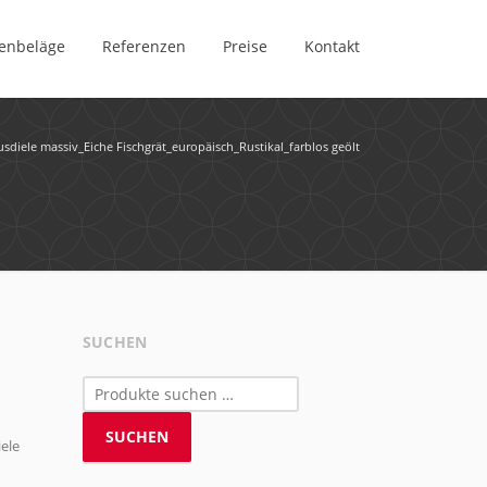
enbeläge
Referenzen
Preise
Kontakt
diele massiv_Eiche Fischgrät_europäisch_Rustikal_farblos geölt
SUCHEN
Suchen
nach:
SUCHEN
ele