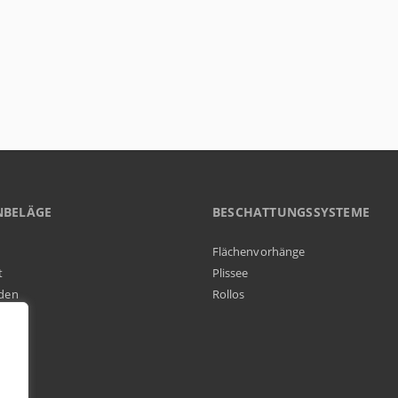
NBELÄGE
BESCHATTUNGSSYSTEME
Flächenvorhänge
t
Plissee
den
Rollos
elag