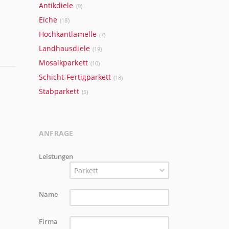
Antikdiele
(9)
Eiche
(18)
Hochkantlamelle
(7)
Landhausdiele
(19)
Mosaikparkett
(10)
Schicht-Fertigparkett
(18)
Stabparkett
(5)
ANFRAGE
Leistungen
Parkett
Name
Firma