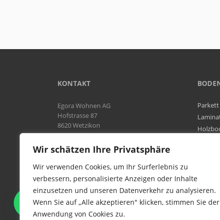
KONTAKT
BODE
Parkett
Egora Wohnen AG
Hofstrasse 87
Lamina
8620 Wetzikon
Holzbo
Bodenb
Natel:
076 566 38 92
Wir schätzen Ihre Privatsphäre
Tel:
044 954 25 61
Mail:
info@egora-bodenbelaege.ch
Wir verwenden Cookies, um Ihr Surferlebnis zu
verbessern, personalisierte Anzeigen oder Inhalte
einzusetzen und unseren Datenverkehr zu analysieren.
WIR SIND IN DER GESAMTEN
Wenn Sie auf „Alle akzeptieren" klicken, stimmen Sie der
SCHWEIZ TÄTIG
Anwendung von Cookies zu.