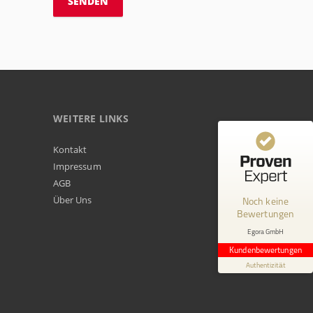
WEITERE LINKS
Kundenbewertungen und Erfahrungen zu
Kontakt
Egora GmbH
Impressum
AGB
MANGELHAFT
Über Uns
Noch keine
Bewertungen
0,00 / 5,00
Egora GmbH
Erfahren Sie mehr über dieses Bewertungssiegel
Kundenbewertungen
Profil ansehen
Authentizität
1.1.1970