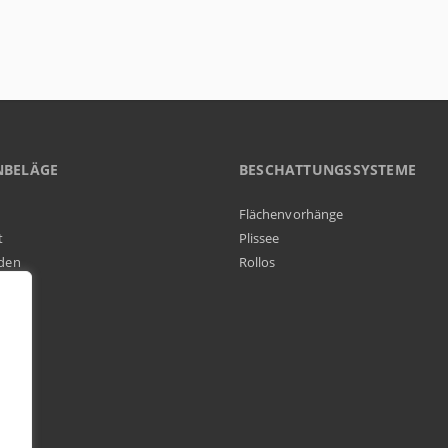
NBELÄGE
BESCHATTUNGSSYSTEME
Flächenvorhänge
t
Plissee
den
Rollos
elag