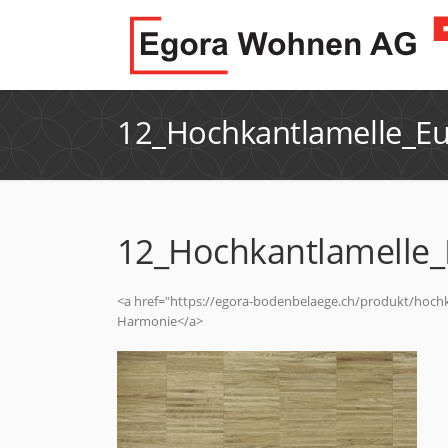
12_Hochkantlamelle_E
12_Hochkantlamelle
<a href="https://egora-bodenbelaege.ch/produkt/hoch
Harmonie</a>