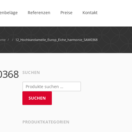
enbeläge
Referenzen
Preise
Kontakt
ome
/
/
12_Hochkantlamelle_Europ_Eiche_harmonie_SAM0368
0368
SUCHEN
Suchen
nach:
SUCHEN
PRODUKTKATEGORIEN