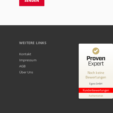
WEITERE LINKS
Kundenbewertungen und Erfahrungen zu
Kontakt
Egora GmbH
Impressum
AGB
MANGELHAFT
Über Uns
Noch keine
Bewertungen
0,00 / 5,00
Egora GmbH
Erfahren Sie mehr über dieses Bewertungssiegel
Kundenbewertungen
Profil ansehen
Authentizität
1.1.1970