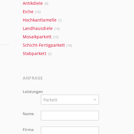
Antikdiele
(9)
Eiche
(18)
Hochkantlamelle
(7)
Landhausdiele
(19)
Mosaikparkett
(10)
Schicht-Fertigparkett
(18)
Stabparkett
(5)
ANFRAGE
Leistungen
Parkett
Name
Firma