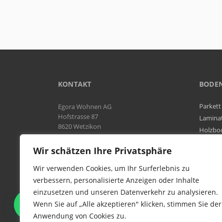
KONTAKT
BODE
Parkett
Egora Wohnen AG
Hofstrasse 87
Lamina
8620 Wetzikon
Holzbo
Bodenb
Natel:
076 566 38 92
Wir schätzen Ihre Privatsphäre
Tel:
044 954 25 61
Mail:
info@egora-bodenbelaege.ch
Wir verwenden Cookies, um Ihr Surferlebnis zu
verbessern, personalisierte Anzeigen oder Inhalte
einzusetzen und unseren Datenverkehr zu analysieren.
WIR SIND IN DER GESAMTEN
Wenn Sie auf „Alle akzeptieren" klicken, stimmen Sie der
SCHWEIZ TÄTIG
Anwendung von Cookies zu.