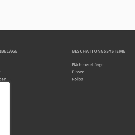
NBELÄGE
BESCHATTUNGSSYSTEME
Flächenvorhänge
t
Plissee
den
Rollos
elag