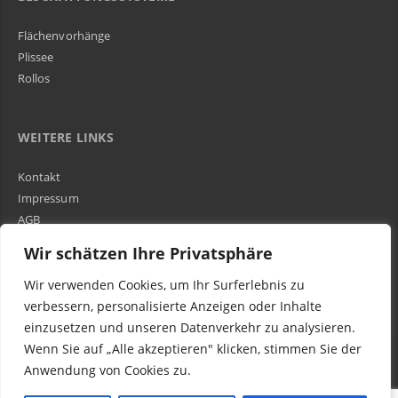
Flächenvorhänge
Plissee
Rollos
WEITERE LINKS
Kontakt
Impressum
AGB
Über Uns
Wir schätzen Ihre Privatsphäre
Wir verwenden Cookies, um Ihr Surferlebnis zu
Kundenbewertungen und Erfahrungen zu
WIR SIND IN DER GESAMTEN SCHWEIZ TÄTIG
verbessern, personalisierte Anzeigen oder Inhalte
Egora GmbH
einzusetzen und unseren Datenverkehr zu analysieren.
MANGELHAFT
Wenn Sie auf „Alle akzeptieren" klicken, stimmen Sie der
Anwendung von Cookies zu.
0,00 / 5,00
Noch keine