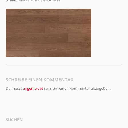
wheat/">NEW YORK WHEAT</a>
SCHREIBE EINEN KOMMENTAR
Du musst
angemeldet
sein, um einen Kommentar abzugeben.
SUCHEN