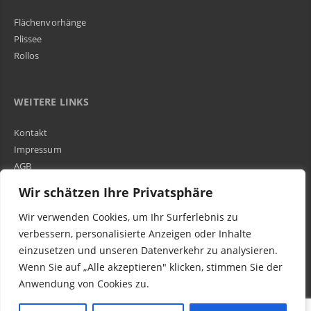
Flächenvorhänge
Plissee
Rollos
WEITERE LINKS
Kontakt
Impressum
AGB
Über Uns
Wir schätzen Ihre Privatsphäre
Wir verwenden Cookies, um Ihr Surferlebnis zu
Kundenbewertungen und Erfahrungen zu
WIR SIND IN DER GESAMTEN SCHWEIZ TÄTIG
verbessern, personalisierte Anzeigen oder Inhalte
Egora GmbH
einzusetzen und unseren Datenverkehr zu analysieren.
MANGELHAFT
Wenn Sie auf „Alle akzeptieren" klicken, stimmen Sie der
Anwendung von Cookies zu.
0,00 / 5,00
Noch keine
Bewertungen
© 2016-2023 Egora Wohnen AG in Schweiz - Parkett Reparatur (schleifen, ölen