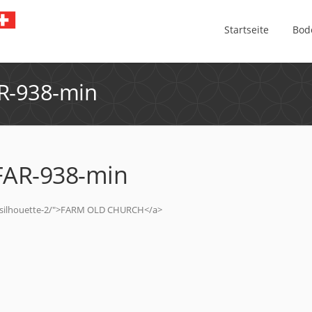
Startseite
Bod
R-938-min
AR-938-min
a-silhouette-2/">FARM OLD CHURCH</a>