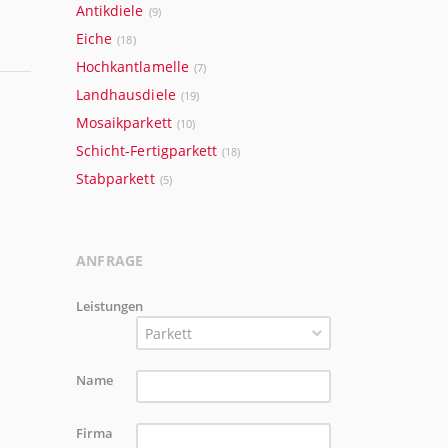
Antikdiele
(9)
Eiche
(18)
Hochkantlamelle
(7)
Landhausdiele
(19)
Mosaikparkett
(10)
Schicht-Fertigparkett
(18)
Stabparkett
(5)
ANFRAGE
Leistungen
Parkett
Name
Firma