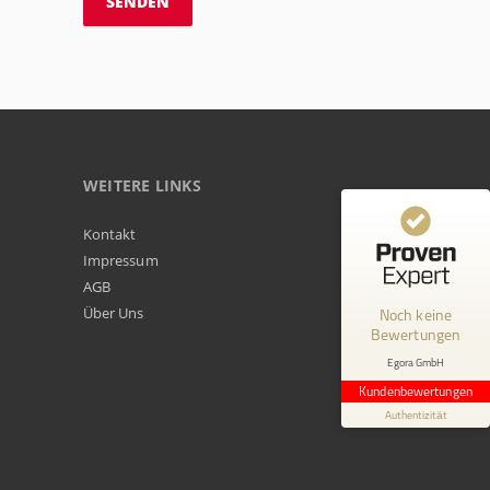
WEITERE LINKS
Kundenbewertungen und Erfahrungen zu
Kontakt
Egora GmbH
Impressum
AGB
MANGELHAFT
Über Uns
Noch keine
Bewertungen
0,00 / 5,00
Egora GmbH
Erfahren Sie mehr über dieses Bewertungssiegel
Kundenbewertungen
Profil ansehen
Authentizität
1.1.1970