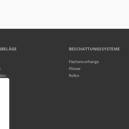
NBELÄGE
BESCHATTUNGSSYSTEME
Flächenvorhänge
t
Plissee
den
Rollos
elag