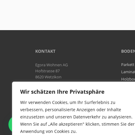
KONTAKT
BODE
Parkett
Egora Wohnen AG
Hofstrasse 87
Lamina
8620 Wetzikon
Holzbo
Bodenb
Natel:
076 566 38 92
Wir schätzen Ihre Privatsphäre
Tel:
044 954 25 61
Mail:
info@egora-bodenbelaege.ch
Wir verwenden Cookies, um Ihr Surferlebnis zu
verbessern, personalisierte Anzeigen oder Inhalte
einzusetzen und unseren Datenverkehr zu analysieren.
WIR SIND IN DER GESAMTEN
Wenn Sie auf „Alle akzeptieren" klicken, stimmen Sie der
SCHWEIZ TÄTIG
Anwendung von Cookies zu.