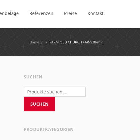
enbeläge
Referenzen
Preise
Kontakt
Home
/
/
FARM OLD CHURCH FAR-938-min
SUCHEN
Suchen
nach:
SUCHEN
PRODUKTKATEGORIEN