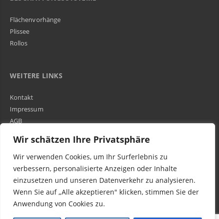
Flächenvorhänge
Plissee
Rollos
WEITERE LINKS
Kontakt
Impressum
AGB
Über Uns
Wir schätzen Ihre Privatsphäre
Wir verwenden Cookies, um Ihr Surferlebnis zu
Kundenbewertungen und Erfahrungen zu
WIR SIND IN DER GESAMTEN SCHWEIZ TÄTIG
verbessern, personalisierte Anzeigen oder Inhalte
Egora GmbH
einzusetzen und unseren Datenverkehr zu analysieren.
MANGELHAFT
Wenn Sie auf „Alle akzeptieren" klicken, stimmen Sie der
Anwendung von Cookies zu.
0,00 / 5,00
Noch keine