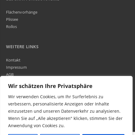
Flächenvorhänge
Plissee
Rollos
WEITERE LINKS
Kontakt
Impressum
AGB
Über Uns
Wir schätzen Ihre Privatsphäre
Wir verwenden Cookies, um Ihr Surferlebnis zu
Kundenbewertungen und Erfahrungen zu
WIR SIND IN DER GESAMTEN SCHWEIZ TÄTIG
verbessern, personalisierte Anzeigen oder Inhalte
Egora GmbH
einzusetzen und unseren Datenverkehr zu analysieren.
MANGELHAFT
Wenn Sie auf „Alle akzeptieren" klicken, stimmen Sie der
Anwendung von Cookies zu.
0,00 / 5,00
Noch keine