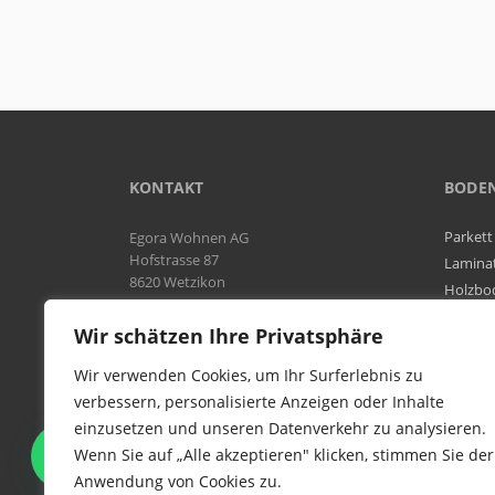
KONTAKT
BODE
Parkett
Egora Wohnen AG
Hofstrasse 87
Lamina
8620 Wetzikon
Holzbo
Bodenb
Natel:
076 566 38 92
Wir schätzen Ihre Privatsphäre
Tel:
044 954 25 61
Mail:
info@egora-bodenbelaege.ch
Wir verwenden Cookies, um Ihr Surferlebnis zu
verbessern, personalisierte Anzeigen oder Inhalte
einzusetzen und unseren Datenverkehr zu analysieren.
WIR SIND IN DER GESAMTEN
Wenn Sie auf „Alle akzeptieren" klicken, stimmen Sie der
SCHWEIZ TÄTIG
Anwendung von Cookies zu.