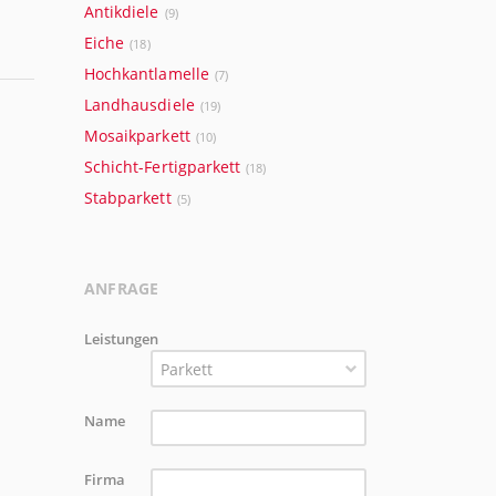
Antikdiele
(9)
Eiche
(18)
Hochkantlamelle
(7)
Landhausdiele
(19)
Mosaikparkett
(10)
Schicht-Fertigparkett
(18)
Stabparkett
(5)
ANFRAGE
Leistungen
Parkett
Name
Firma