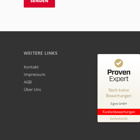
WEITERE LINKS
Kundenbewertungen und Erfahrungen zu
Kontakt
Egora GmbH
Impressum
AGB
MANGELHAFT
Über Uns
Noch keine
Bewertungen
0,00 / 5,00
Egora GmbH
Erfahren Sie mehr über dieses Bewertungssiegel
Kundenbewertungen
Profil ansehen
Authentizität
1.1.1970