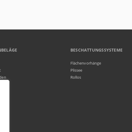
NBELÄGE
BESCHATTUNGSSYSTEME
Flächenvorhänge
t
Plissee
den
Rollos
elag