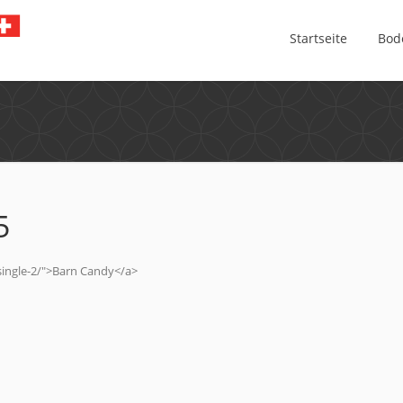
Startseite
Bod
5
single-2/">Barn Candy</a>