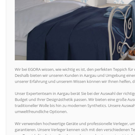
Wir bei EGORA wissen, wie wichtig es ist, den perfekten Teppich fü
Deshalb bieten wir unseren Kunden in Aargau und Umgebung einen 
unserer Erfahrung und unserem Wissen können wir Ihnen helfen, de
Unser Expertenteam in Aargau berät Sie bei der Auswahl der richtig
Budget und Ihrer Designästhetik passen. Wir bieten eine große Ausw
traditioneller Wolle bis hin zu modernen Synthetics. Unsere Aus
umweltfreundliche Optionen.
Wir verwenden hochwertige Geräte und professionelle Verleger, u
garantieren. Unsere Verleger kennen sich mit den verschiedenen Te