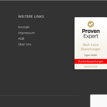
WEITERE LINKS
Kundenbewertungen und Erfahrungen zu
Kontakt
Egora GmbH
Impressum
AGB
MANGELHAFT
Über Uns
Noch keine
Bewertungen
0,00 / 5,00
Egora GmbH
Erfahren Sie mehr über dieses Bewertungssiegel
Kundenbewertungen
Profil ansehen
Authentizität
1.1.1970