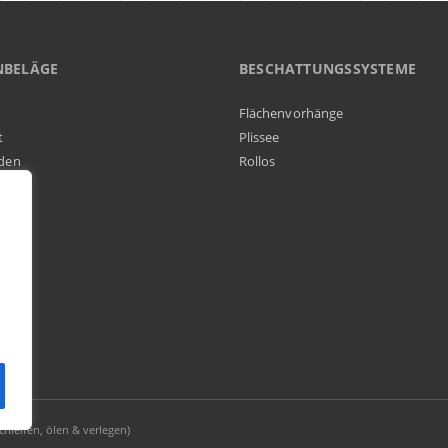
NBELÄGE
BESCHATTUNGSSYSTEME
Flächenvorhänge
t
Plissee
den
Rollos
elag
hleifen, ölen & verlegen)