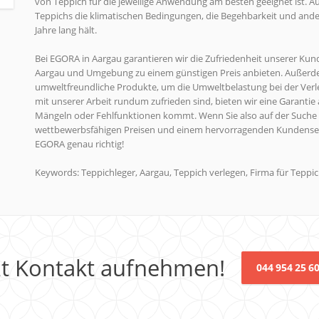
von Teppich für die jeweilige Anwendung am besten geeignet ist. A
Teppichs die klimatischen Bedingungen, die Begehbarkeit und ander
Jahre lang hält.
Bei EGORA in Aargau garantieren wir die Zufriedenheit unserer Kund
Aargau und Umgebung zu einem günstigen Preis anbieten. Außerd
umweltfreundliche Produkte, um die Umweltbelastung bei der Verle
mit unserer Arbeit rundum zufrieden sind, bieten wir eine Garantie auf
Mängeln oder Fehlfunktionen kommt. Wenn Sie also auf der Suche 
wettbewerbsfähigen Preisen und einem hervorragenden Kundenserv
EGORA genau richtig!
Keywords: Teppichleger, Aargau, Teppich verlegen, Firma für Tepp
zt Kontakt aufnehmen!
044 954 25 6