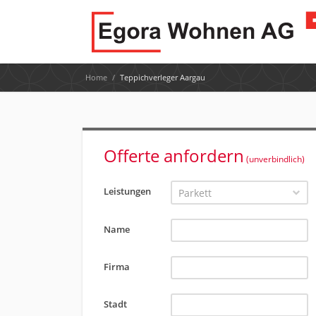
Home
/
Teppichverleger Aargau
Offerte anfordern
(unverbindlich)
Leistungen
Parkett
Name
Firma
Stadt