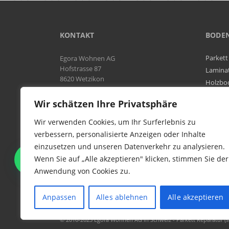
KONTAKT
BODE
Parkett
Egora Wohnen AG
Hofstrasse 87
Lamina
8620 Wetzikon
Holzbo
Bodenb
Natel:
076 566 38 92
Wir schätzen Ihre Privatsphäre
Tel:
044 954 25 61
Mail:
info@egora-bodenbelaege.ch
Wir verwenden Cookies, um Ihr Surferlebnis zu
verbessern, personalisierte Anzeigen oder Inhalte
einzusetzen und unseren Datenverkehr zu analysieren.
WIR SIND IN DER GESAMTEN
Wenn Sie auf „Alle akzeptieren" klicken, stimmen Sie der
SCHWEIZ TÄTIG
Anwendung von Cookies zu.
Anpassen
Alles ablehnen
Alle akzeptieren
© 2016-2023 Egora Wohnen AG in Schweiz - Parkett Reparatur (sc