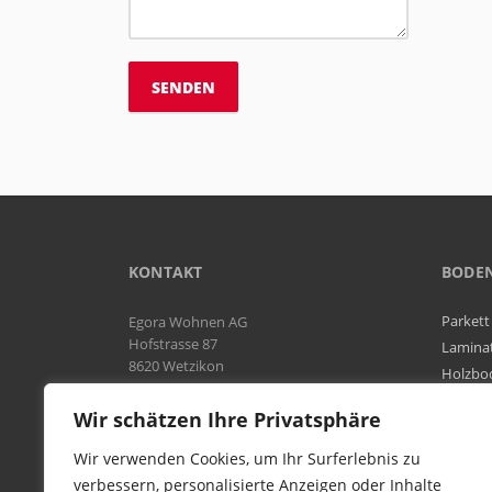
KONTAKT
BODE
Parkett
Egora Wohnen AG
Hofstrasse 87
Lamina
8620 Wetzikon
Holzbo
Bodenb
Natel:
076 566 38 92
Wir schätzen Ihre Privatsphäre
Tel:
044 954 25 61
Mail:
info@egora-bodenbelaege.ch
Wir verwenden Cookies, um Ihr Surferlebnis zu
verbessern, personalisierte Anzeigen oder Inhalte