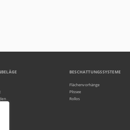
NBELÄGE
BESCHATTUNGSSYSTEME
Flächenvorhänge
t
Plissee
den
Rollos
elag