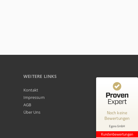
WEITERE LINKS
Kundenbewertungen und Erfahrungen zu
Kontakt
Egora GmbH
Impressum
AGB
MANGELHAFT
Über Uns
Noch keine
Bewertungen
0,00 / 5,00
Egora GmbH
Erfahren Sie mehr über dieses Bewertungssiegel
Kundenbewertungen