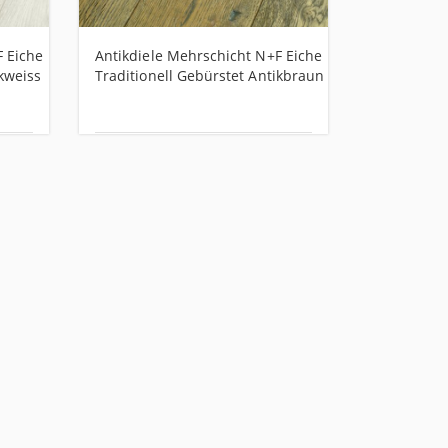
F Eiche
Antikdiele Mehrschicht N+F Eiche
Landhausdi
ikweiss
Traditionell Gebürstet Antikbraun
Eiche Euro