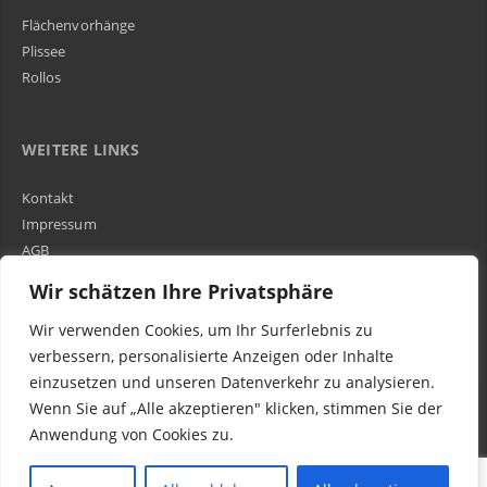
Flächenvorhänge
Plissee
Rollos
WEITERE LINKS
Kontakt
Impressum
AGB
Über Uns
Wir schätzen Ihre Privatsphäre
Wir verwenden Cookies, um Ihr Surferlebnis zu
Kundenbewertungen und Erfahrungen zu
WIR SIND IN DER GESAMTEN SCHWEIZ TÄTIG
verbessern, personalisierte Anzeigen oder Inhalte
Egora GmbH
einzusetzen und unseren Datenverkehr zu analysieren.
MANGELHAFT
Wenn Sie auf „Alle akzeptieren" klicken, stimmen Sie der
Anwendung von Cookies zu.
0,00 / 5,00
Noch keine
Bewertungen
© 2016-2023 Egora Wohnen AG in Schweiz - Parkett Reparatur (schleifen, ölen