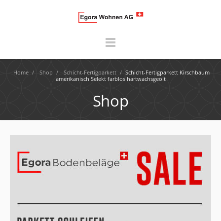
Home
/
Shop
/
Schicht-Fertigparkett
/
Schicht-Fertigparkett Kirschbaum
amerikanisch Selekt farblos hartwachsgeölt
Shop