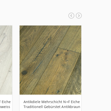
F Eiche
Antikdiele Mehrschicht N+F Eiche
Landhausdi
ikweiss
Traditionell Gebürstet Antikbraun
Eiche Euro