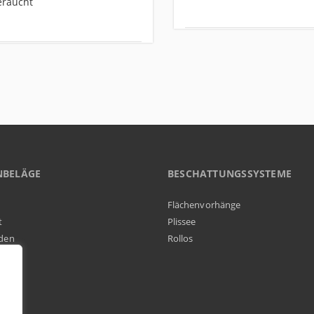
eraucht
NBELÄGE
BESCHATTUNGSSYSTEME
Flächenvorhänge
t
Plissee
den
Rollos
elag