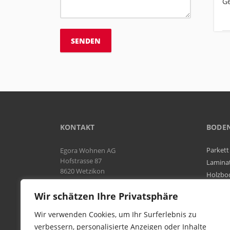
G
KONTAKT
BODE
Parkett
Egora Wohnen AG
Hofstrasse 87
Lamina
8620 Wetzikon
Holzbo
Bodenb
Natel:
076 566 38 92
Wir schätzen Ihre Privatsphäre
Tel:
044 954 25 61
Mail:
info@egora-bodenbelaege.ch
Wir verwenden Cookies, um Ihr Surferlebnis zu
verbessern, personalisierte Anzeigen oder Inhalte