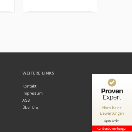
WEITERE LINKS
Kundenbewertungen und Erfahrungen zu
Kontakt
Egora GmbH
Impressum
AGB
MANGELHAFT
Über Uns
Noch keine
Bewertungen
0,00 / 5,00
Egora GmbH
Erfahren Sie mehr über dieses Bewertungssiegel
Kundenbewertungen