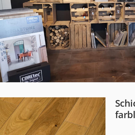
Schi
farb