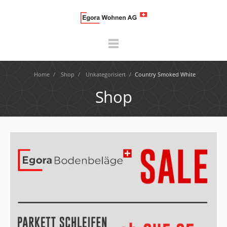
Home
/
Shop
/
Unkategorisiert
/
Country Smoked White
Shop