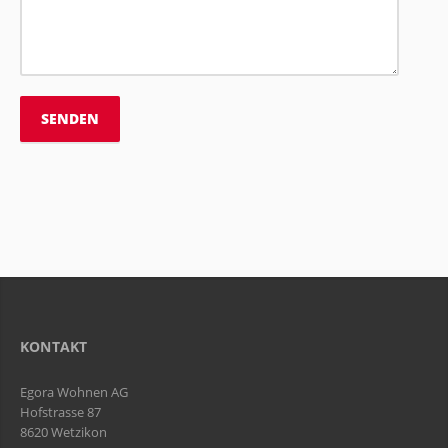
KONTAKT
Egora Wohnen AG
Hofstrasse 87
8620 Wetzikon