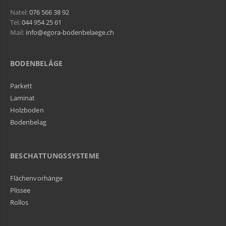
Natel:
076 566 38 92
Tel:
044 954 25 61
Mail:
info@egora-bodenbelaege.ch
BODENBELÄGE
Parkett
Laminat
Holzboden
Bodenbelag
BESCHATTUNGSSYSTEME
Flächenvorhänge
Plissee
Rollos