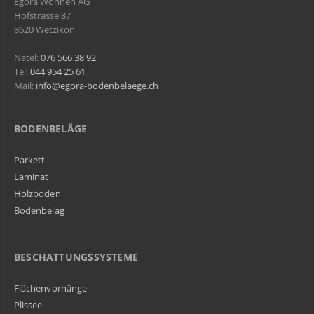
Egora Wohnen AG
Hofstrasse 87
8620 Wetzikon
Natel:
076 566 38 92
Tel:
044 954 25 61
Mail:
info@egora-bodenbelaege.ch
BODENBELÄGE
Parkett
Laminat
Holzboden
Bodenbelag
BESCHATTUNGSSYSTEME
Flächenvorhänge
Plissee