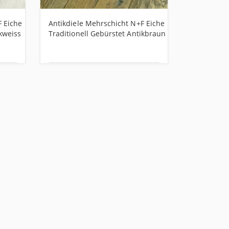
F Eiche
Antikdiele Mehrschicht N+F Eiche
Landhausdi
ikweiss
Traditionell Gebürstet Antikbraun
Eiche Euro