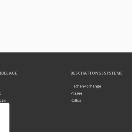
NBELÄGE
BESCHATTUNGSSYSTEME
Flächenvorhänge
t
Plissee
den
Rollos
elag