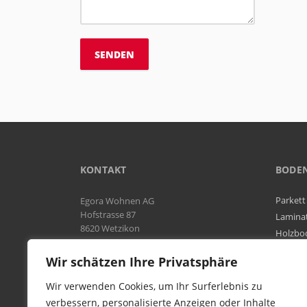
KONTAKT
BODE
Parkett
Egora Wohnen AG
Hofstrasse 87
Lamina
8620 Wetzikon
Holzbo
Bodenb
Natel:
076 566 38 92
Wir schätzen Ihre Privatsphäre
Tel:
044 954 25 61
Mail:
info@egora-bodenbelaege.ch
Wir verwenden Cookies, um Ihr Surferlebnis zu
verbessern, personalisierte Anzeigen oder Inhalte