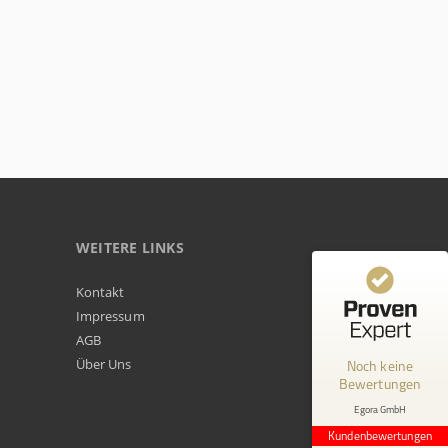
WEITERE LINKS
Kundenbewertungen und Erfahrungen zu
Kontakt
Egora GmbH
Impressum
AGB
MANGELHAFT
Über Uns
Noch keine
Bewertungen
0,00 / 5,00
Egora GmbH
Erfahren Sie mehr über dieses Bewertungssiegel
Kundenbewertungen