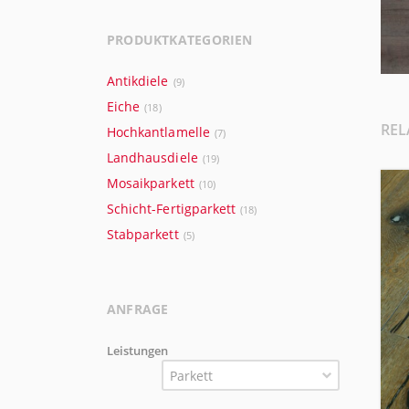
PRODUKTKATEGORIEN
Antikdiele
(9)
Eiche
(18)
REL
Hochkantlamelle
(7)
Landhausdiele
(19)
Mosaikparkett
(10)
Schicht-Fertigparkett
(18)
Stabparkett
(5)
ANFRAGE
Leistungen
Parkett