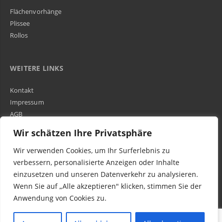
Flächenvorhänge
Plissee
Rollos
WEITERE LINKS
Kontakt
Impressum
AGB
Über Uns
Wir schätzen Ihre Privatsphäre
Wir verwenden Cookies, um Ihr Surferlebnis zu
Kundenbewertungen und Erfahrungen zu
WIR SIND IN DER GESAMTEN SCHWEIZ TÄTIG
verbessern, personalisierte Anzeigen oder Inhalte
Egora GmbH
einzusetzen und unseren Datenverkehr zu analysieren.
MANGELHAFT
Wenn Sie auf „Alle akzeptieren" klicken, stimmen Sie der
Anwendung von Cookies zu.
0,00 / 5,00
Noch keine
Bewertungen
© 2016-2023 Egora Wohnen AG in Schweiz - Parkett Reparatur (schleifen, ölen