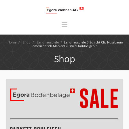
Home
/
Shop
/
Landhausdiele
/
Landhausdiele 3-Schicht Clic Nussbaum
amerikanisch MarkantRustikal farblos geölt
Shop