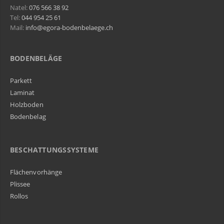
Natel:
076 566 38 92
Tel:
044 954 25 61
Mail:
info@egora-bodenbelaege.ch
BODENBELÄGE
Parkett
Laminat
Holzboden
Bodenbelag
BESCHATTUNGSSYSTEME
Flächenvorhänge
Plissee
Rollos