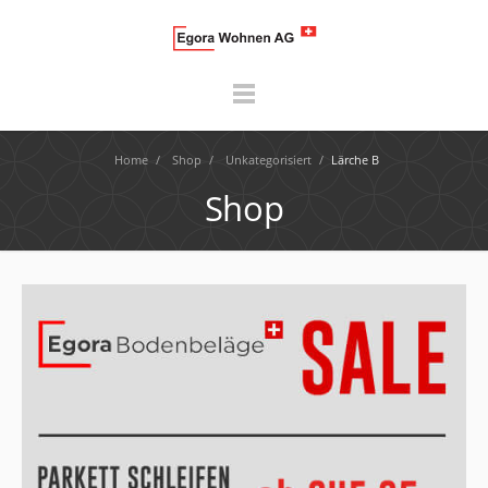
Home
/
Shop
/
Unkategorisiert
/
Lärche B
Shop